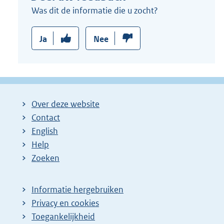
l
Was dit de informatie die u zocht?
i
n
Ja
Nee
k
:
Over deze website
Contact
English
Help
Zoeken
Informatie hergebruiken
Privacy en cookies
Toegankelijkheid