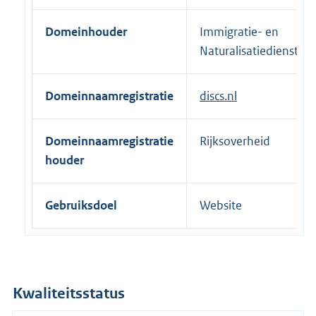
t
e
Domeinhouder
Immigratie- en
r
Naturalisatiedienst
n
e
Domeinnaamregistratie
discs.nl
l
i
n
Domeinnaamregistratie
Rijksoverheid
k
houder
:
Gebruiksdoel
Website
Kwaliteitsstatus