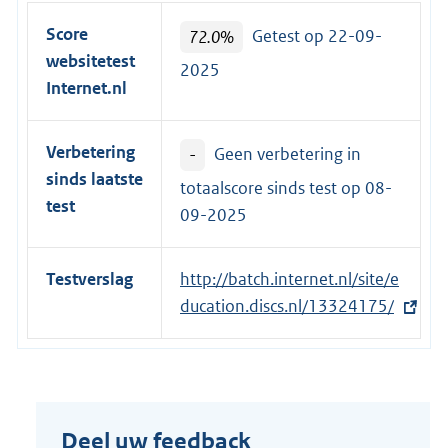
Score
72.0%
Getest op 22-09-
websitetest
2025
Internet.nl
Verbetering
-
Geen verbetering in
sinds laatste
totaalscore sinds test op
08-
test
09-2025
Testverslag
E
http://batch.internet.nl/site/e
x
ducation.discs.nl/13324175/
t
e
r
n
Deel uw feedback
e