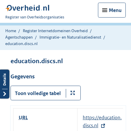
Menu
U
Register van Overheidsorganisaties
bent
nu
Home
Register Internetdomeinen Overheid
hier:
Agentschappen
Immigratie- en Naturalisatiedienst
education.discs.nl
education.discs.nl
Gegevens
Toon volledige tabel
URL
E
https://education.
x
discs.nl