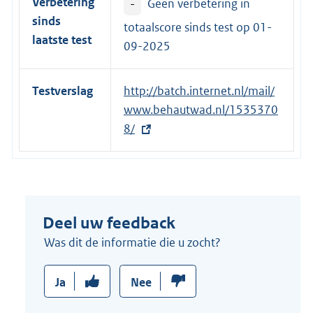
Verbetering
-
Geen verbetering in
i
sinds
n
totaalscore sinds test op
01-
laatste test
k
09-2025
:
Testverslag
E
http://batch.internet.nl/mail/
x
www.behautwad.nl/1535370
t
8/
e
r
n
e
Deel uw feedback
l
i
Was dit de informatie die u zocht?
n
k
Ja
Nee
: