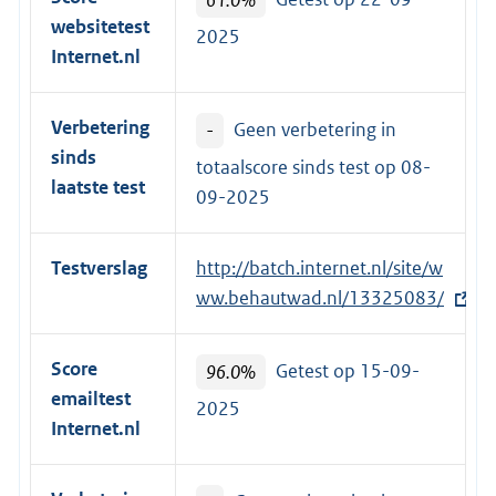
websitetest
2025
Internet.nl
Verbetering
-
Geen verbetering in
sinds
totaalscore sinds test op
08-
laatste test
09-2025
Testverslag
E
http://batch.internet.nl/site/w
x
ww.behautwad.nl/13325083/
t
e
Score
96.0%
Getest op 15-09-
r
emailtest
2025
n
Internet.nl
e
l