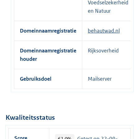
Voedselzekerheid
en Natuur
Domeinnaamregistratie
behautwad.nl
Domeinnaamregistratie
Rijksoverheid
houder
Gebruiksdoel
Mailserver
Kwaliteitsstatus
Score
61.0%
Getest op 22-09-