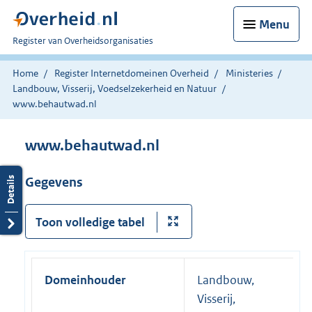
Menu
U
Register van Overheidsorganisaties
bent
nu
Home
Register Internetdomeinen Overheid
Ministeries
hier:
Landbouw, Visserij, Voedselzekerheid en Natuur
www.behautwad.nl
www.behautwad.nl
Gegevens
Toon volledige tabel
Domeinhouder
Landbouw,
Visserij,