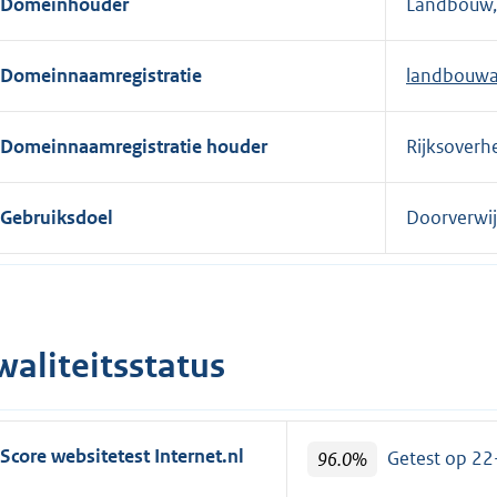
Domeinhouder
Landbouw, 
e
r
Domeinnaamregistratie
landbouwa
n
e
l
Domeinnaamregistratie houder
Rijksoverh
i
n
Gebruiksdoel
Doorverwij
k
:
waliteitsstatus
Score websitetest Internet.nl
96.0%
Getest op 2