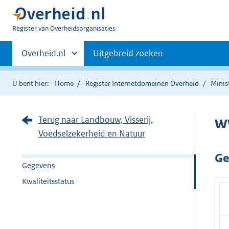
U
Register van Overheidsorganisaties
bent
Primaire
nu
Andere
Overheid.nl
Uitgebreid zoeken
hier:
sites
navigatie
binnen
U bent hier:
Home
Register Internetdomeinen Overheid
Minis
w
Terug naar Landbouw, Visserij,
Voedselzekerheid en Natuur
Ge
Gegevens
Kwaliteitsstatus