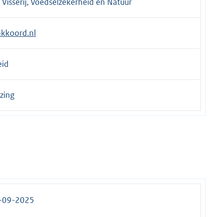
Visserij, Voedselzekerheid en Natuur
kkoord.nl
eid
zing
2-09-2025