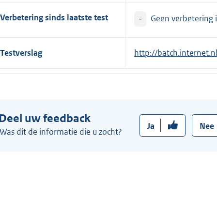
Verbetering sinds laatste test
-
Geen verbetering i
Testverslag
E
http://batch.internet
x
t
e
r
Deel uw feedback
n
Ja
Nee
e
Was dit de informatie die u zocht?
l
i
n
k
: