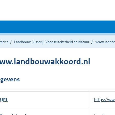
teries
Landbouw, Visserij, Voedselzekerheid en Natuur
www.landbo
ww.landbouwakkoord.nl
gevens
URL
E
https://w
x
t