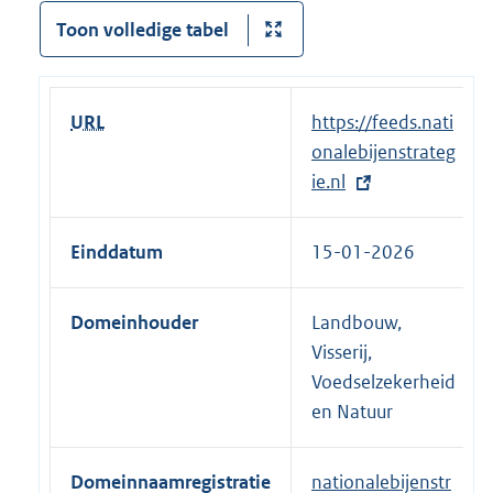
Toon volledige tabel
URL
E
https://feeds.nati
x
onalebijenstrateg
t
ie.nl
e
r
Einddatum
15-01-2026
n
e
Domeinhouder
Landbouw,
l
Visserij,
i
Voedselzekerheid
n
en Natuur
k
:
Domeinnaamregistratie
nationalebijenstr