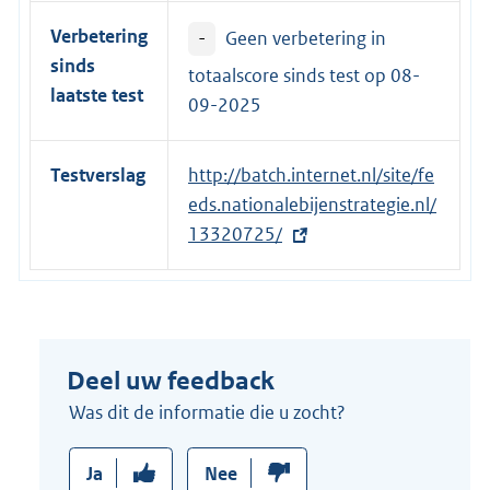
Verbetering
-
Geen verbetering in
sinds
totaalscore sinds test op
08-
laatste test
09-2025
Testverslag
E
http://batch.internet.nl/site/fe
x
eds.nationalebijenstrategie.nl/
t
13320725/
e
r
n
e
Deel uw feedback
l
i
Was dit de informatie die u zocht?
n
k
Ja
Nee