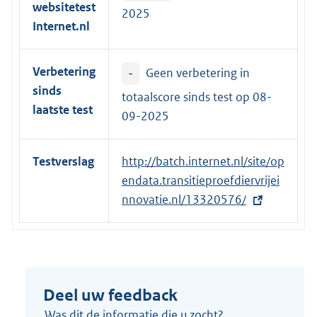
websitetest
2025
Internet.nl
Verbetering
-
Geen verbetering in
sinds
totaalscore sinds test op
08-
laatste test
09-2025
Testverslag
E
http://batch.internet.nl/site/op
x
endata.transitieproefdiervrijei
t
nnovatie.nl/13320576/
e
r
n
e
Deel uw feedback
l
i
Was dit de informatie die u zocht?