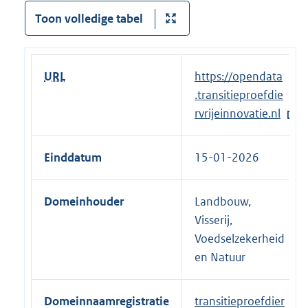
Toon volledige tabel
URL
E
https://opendata
x
.transitieproefdie
t
rvrijeinnovatie.nl
e
r
Einddatum
15-01-2026
n
e
Domeinhouder
Landbouw,
l
Visserij,
i
Voedselzekerheid
n
en Natuur
k
:
Domeinnaamregistratie
transitieproefdier