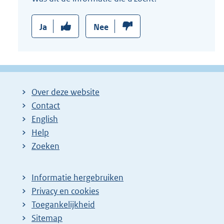
n
k
Ja
Nee
:
Over deze website
Contact
English
Help
Zoeken
Informatie hergebruiken
Privacy en cookies
Toegankelijkheid
Sitemap