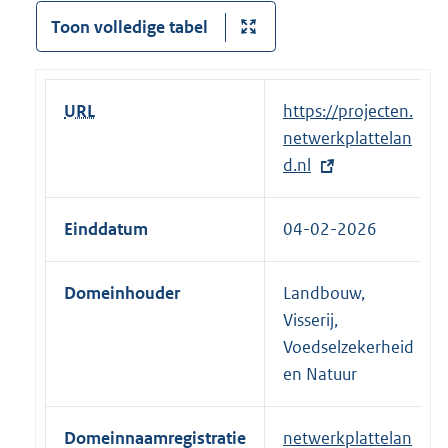
Toon volledige tabel
URL
E
https://projecten.
x
netwerkplattelan
t
d.nl
e
r
Einddatum
04-02-2026
n
e
Domeinhouder
Landbouw,
l
Visserij,
i
Voedselzekerheid
n
en Natuur
k
:
Domeinnaamregistratie
netwerkplattelan