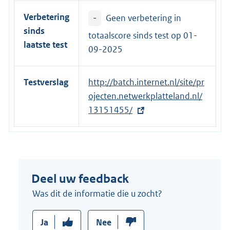
Verbetering
-
Geen verbetering in
sinds
totaalscore sinds test op
01-
laatste test
09-2025
Testverslag
E
http://batch.internet.nl/site/pr
x
ojecten.netwerkplatteland.nl/
t
13151455/
e
r
n
e
Deel uw feedback
l
i
Was dit de informatie die u zocht?
n
k
Ja
Nee