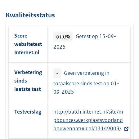
Kwaliteitsstatus
Score
61.0%
Getest op 15-09-
websitetest
2025
Internet.nl
Verbetering
-
Geen verbetering in
sinds
totaalscore sinds test op
01-
laatste test
09-2025
Testverslag
E
http://batch.internet.nl/site/m
x
pbounces.werkplaatsvoorland
t
bouwennatuur.nl/13149003/
e