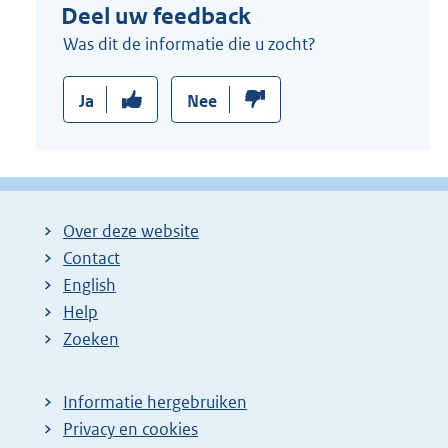
Deel uw feedback
l
i
Was dit de informatie die u zocht?
n
k
Ja
Nee
:
Over deze website
Contact
English
Help
Zoeken
Informatie hergebruiken
Privacy en cookies