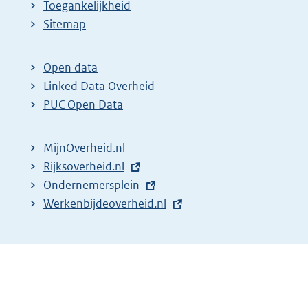
Toegankelijkheid
Sitemap
Open data
Linked Data Overheid
PUC Open Data
MijnOverheid.nl
E
Rijksoverheid.nl
x
E
Ondernemersplein
t
x
E
Werkenbijdeoverheid.nl
e
t
x
r
e
t
n
r
e
e
n
r
l
e
n