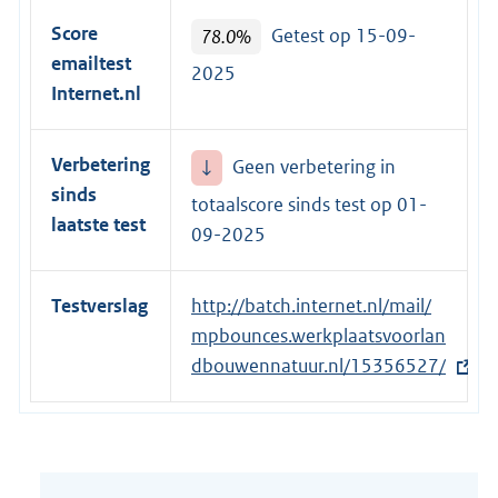
r
Score
78.0%
Getest op 15-09-
n
emailtest
2025
e
Internet.nl
l
i
Verbetering
↓
Geen verbetering in
n
sinds
k
totaalscore sinds test op
01-
laatste test
:
09-2025
Testverslag
E
http://batch.internet.nl/mail/
x
mpbounces.werkplaatsvoorlan
t
dbouwennatuur.nl/15356527/
e
r
n
e