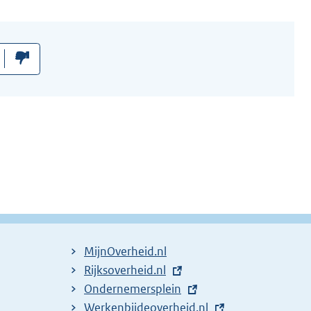
MijnOverheid.nl
E
Rijksoverheid.nl
x
E
Ondernemersplein
t
x
E
Werkenbijdeoverheid.nl