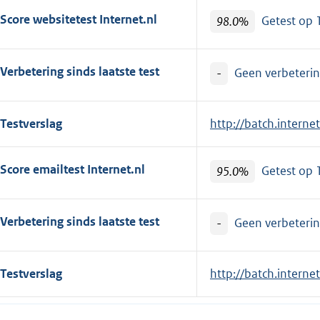
Score websitetest Internet.nl
98.0%
Getest op
Verbetering sinds laatste test
-
Geen verbetering
Testverslag
E
http://batch.intern
x
t
Score emailtest Internet.nl
95.0%
Getest op
e
r
n
Verbetering sinds laatste test
-
Geen verbetering
e
l
Testverslag
E
http://batch.intern
i
x
n
t
k