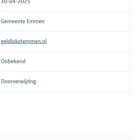
30-04-2025
e
r
Gemeente Emmen
n
e
l
geldloketemmen.nl
i
n
Onbekend
k
:
Doorverwijzing