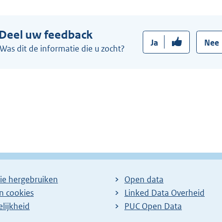
e
:
r
Deel uw feedback
n
Ja
Nee
e
Was dit de informatie die u zocht?
l
i
n
k
:
ie hergebruiken
Open data
en cookies
Linked Data Overheid
lijkheid
PUC Open Data