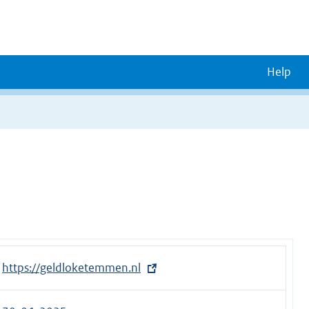
Help
E
https://geldloketemmen.nl
x
t