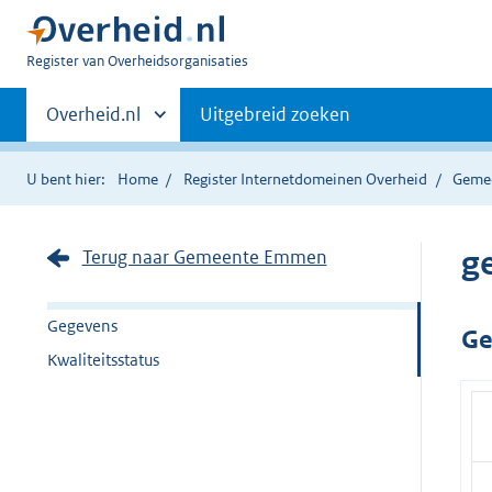
U
Register van Overheidsorganisaties
bent
Primaire
nu
Andere
Overheid.nl
Uitgebreid zoeken
hier:
sites
navigatie
binnen
U bent hier:
Home
Register Internetdomeinen Overheid
Geme
g
Terug naar Gemeente Emmen
Gegevens
Ge
Kwaliteitsstatus