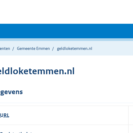
enten
Gemeente Emmen
geldloketemmen.nl
eldloketemmen.nl
gevens
URL