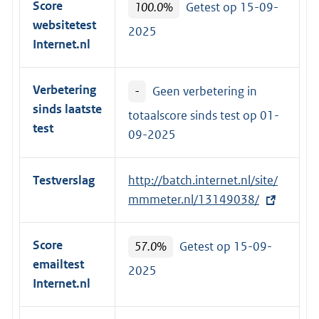
Score
100.0%
Getest op 15-09-
websitetest
2025
Internet.nl
Verbetering
-
Geen verbetering in
sinds laatste
totaalscore sinds test op
01-
test
09-2025
Testverslag
E
http://batch.internet.nl/site/
x
mmmeter.nl/13149038/
t
e
Score
57.0%
Getest op 15-09-
r
emailtest
2025
n
Internet.nl
e
l