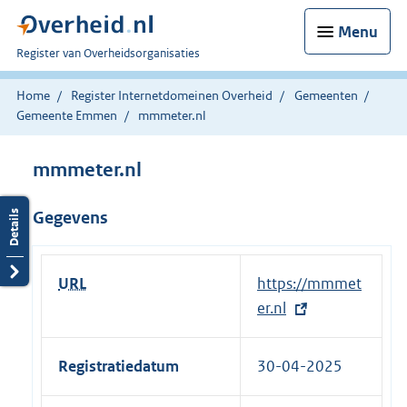
Menu
U
Register van Overheidsorganisaties
bent
nu
Home
Register Internetdomeinen Overheid
Gemeenten
hier:
Gemeente Emmen
mmmeter.nl
mmmeter.nl
Gegevens
URL
E
https://mmmet
x
er.nl
t
e
Registratiedatum
30-04-2025
r
n