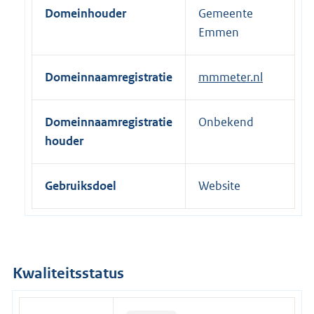
Domeinhouder
Gemeente
e
Emmen
l
i
n
Domeinnaamregistratie
mmmeter.nl
k
:
Domeinnaamregistratie
Onbekend
houder
Gebruiksdoel
Website
Kwaliteitsstatus