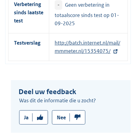
Verbetering
-
Geen verbetering in
i
sinds laatste
n
totaalscore sinds test op
01-
test
k
09-2025
:
Testverslag
E
http://batch.internet.nl/mail/
x
mmmeter.nl/15354075/
t
e
r
n
Deel uw feedback
e
l
Was dit de informatie die u zocht?
i
n
Ja
Nee
k
: