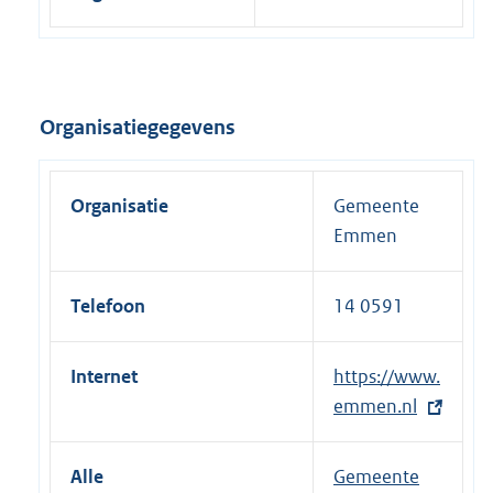
Organisatiegegevens
Organisatie
Gemeente
Emmen
Telefoon
14 0591
Internet
E
https://www.
x
emmen.nl
t
e
Alle
Gemeente