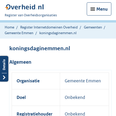
Menu
U
Register van Overheidsorganisaties
bent
nu
Home
Register Internetdomeinen Overheid
Gemeenten
hier:
Gemeente Emmen
koningsdaginemmen.nl
koningsdaginemmen.nl
Algemeen
Organisatie
Gemeente Emmen
Doel
Onbekend
Registratiehouder
Onbekend