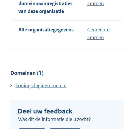
r
domeinnaamregistraties
Emmen
n
van deze organisatie
e
l
Alle organisatiegegevens
Gemeente
i
Emmen
n
k
:
Domeinen (1)
koningsdaginemmen.nl
Deel uw feedback
Was dit de informatie die u zocht?