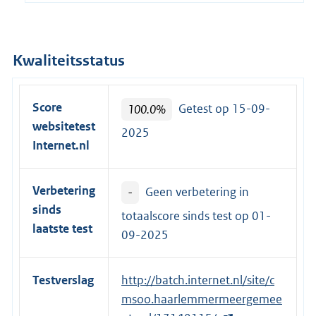
Kwaliteitsstatus
Score
100.0%
Getest op 15-09-
websitetest
2025
Internet.nl
Verbetering
-
Geen verbetering in
sinds
totaalscore sinds test op
01-
laatste test
09-2025
Testverslag
E
http://batch.internet.nl/site/c
x
msoo.haarlemmermeergemee