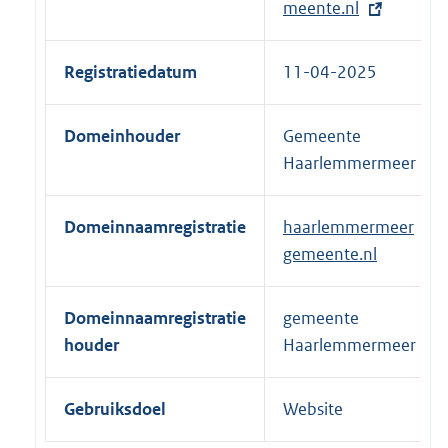
t
meente.nl
e
r
Registratiedatum
11-04-2025
n
e
Domeinhouder
Gemeente
l
Haarlemmermeer
i
n
k
Domeinnaamregistratie
haarlemmermeer
:
gemeente.nl
Domeinnaamregistratie
gemeente
houder
Haarlemmermeer
Gebruiksdoel
Website