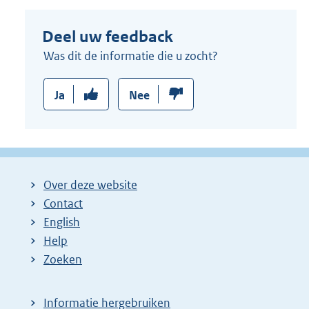
e
Deel uw feedback
l
i
Was dit de informatie die u zocht?
n
k
Ja
Nee
:
Over deze website
Contact
English
Help
Zoeken
Informatie hergebruiken