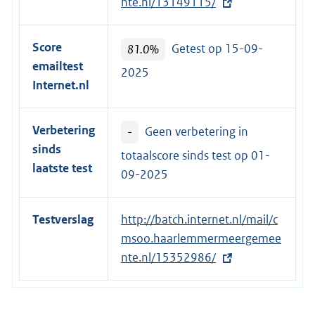
t
nte.nl/13149115/
e
r
Score
81.0%
Getest op 15-09-
n
emailtest
2025
e
Internet.nl
l
i
Verbetering
-
Geen verbetering in
n
sinds
k
totaalscore sinds test op
01-
laatste test
:
09-2025
Testverslag
E
http://batch.internet.nl/mail/c
x
msoo.haarlemmermeergemee
t
nte.nl/15352986/
e
r
n