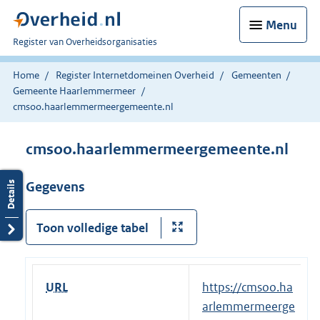
Menu
U
Register van Overheidsorganisaties
bent
nu
Home
Register Internetdomeinen Overheid
Gemeenten
hier:
Gemeente Haarlemmermeer
cmsoo.haarlemmermeergemeente.nl
cmsoo.haarlemmermeergemeente.nl
Gegevens
Toon volledige tabel
URL
E
https://cmsoo.ha
x
arlemmermeerge