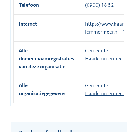
Telefoon
(0900) 18 52
Internet
E
https://www.haar
x
lemmermeer.nl
t
e
Alle
Gemeente
r
domeinnaamregistraties
Haarlemmermeer
n
van deze organisatie
e
l
Alle
Gemeente
i
organisatiegegevens
Haarlemmermeer
n
k
: