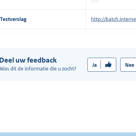
e
l
Testverslag
E
http://batch.intern
i
x
n
t
k
e
:
r
Deel uw feedback
n
Ja
Nee
e
Was dit de informatie die u zocht?
l
i
n
k
: