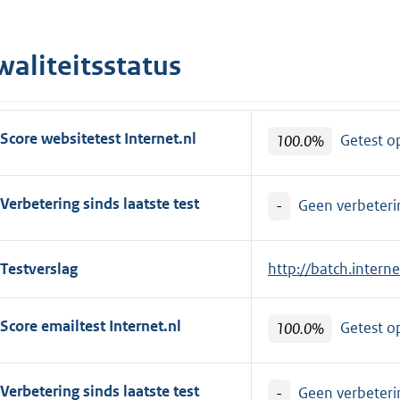
e
r
waliteitsstatus
n
e
l
Score websitetest Internet.nl
i
100.0%
Getest 
n
k
Verbetering sinds laatste test
-
Geen verbeterin
:
Testverslag
E
http://batch.intern
x
t
Score emailtest Internet.nl
100.0%
Getest 
e
r
n
Verbetering sinds laatste test
-
Geen verbeterin