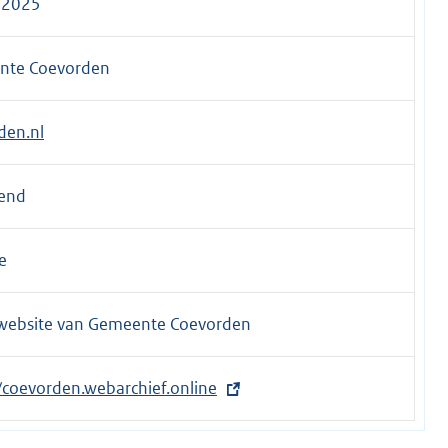
-2025
nte Coevorden
den.nl
end
e
ebsite van Gemeente Coevorden
//coevorden.webarchief.online