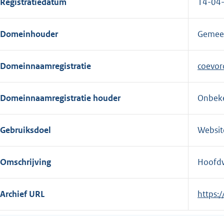
Registratiedatum
14-04
e
r
Domeinhouder
Gemee
n
e
l
Domeinnaamregistratie
coevor
i
n
Domeinnaamregistratie houder
Onbek
k
:
Gebruiksdoel
Websit
Omschrijving
Hoofdw
Archief URL
E
https:
x
t