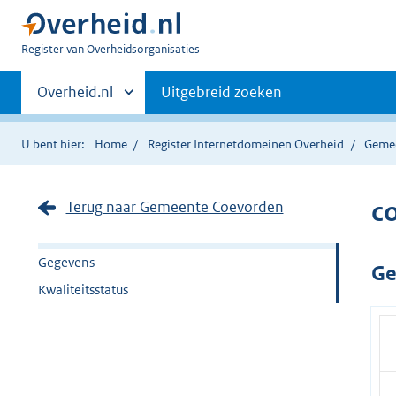
U
Register van Overheidsorganisaties
bent
Primaire
nu
Andere
Overheid.nl
Uitgebreid zoeken
hier:
sites
navigatie
binnen
U bent hier:
Home
Register Internetdomeinen Overheid
Geme
c
Terug naar Gemeente Coevorden
Gegevens
Ge
Kwaliteitsstatus