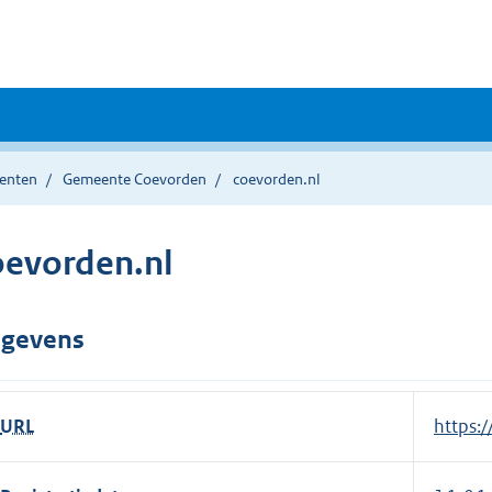
enten
Gemeente Coevorden
coevorden.nl
oevorden.nl
gevens
URL
E
https:
x
t