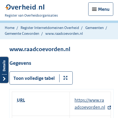
Menu
U
Register van Overheidsorganisaties
bent
nu
Home
Register Internetdomeinen Overheid
Gemeenten
hier:
Gemeente Coevorden
www.raadcoevorden.nl
www.raadcoevorden.nl
Gegevens
Toon volledige tabel
URL
E
https://www.ra
x
adcoevorden.nl
t