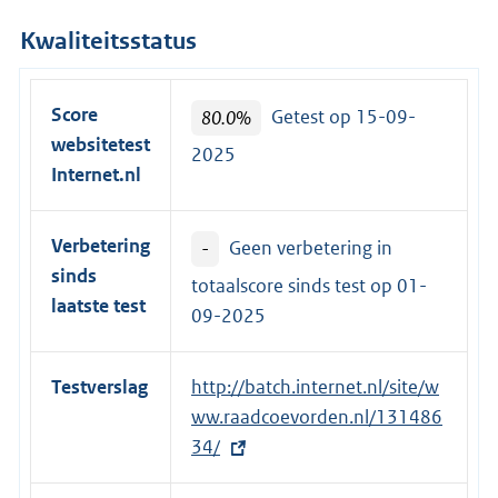
Kwaliteitsstatus
Score
80.0%
Getest op 15-09-
websitetest
2025
Internet.nl
Verbetering
-
Geen verbetering in
sinds
totaalscore sinds test op
01-
laatste test
09-2025
Testverslag
E
http://batch.internet.nl/site/w
x
ww.raadcoevorden.nl/131486
t
34/
e