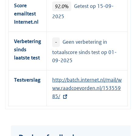
r
Score
92.0%
Getest op 15-09-
n
emailtest
2025
e
Internet.nl
l
i
Verbetering
-
Geen verbetering in
n
sinds
k
totaalscore sinds test op
01-
laatste test
:
09-2025
Testverslag
E
http://batch.internet.nl/mail/w
x
ww.raadcoevorden.nl/153559
t
85/
e
r
n
e