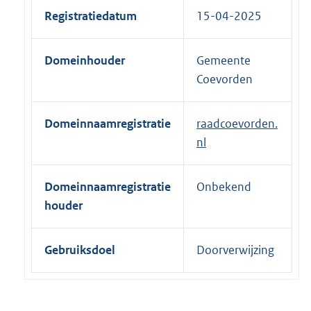
e
Registratiedatum
15-04-2025
r
n
Domeinhouder
Gemeente
e
Coevorden
l
i
n
Domeinnaamregistratie
raadcoevorden.
k
nl
:
Domeinnaamregistratie
Onbekend
houder
Gebruiksdoel
Doorverwijzing