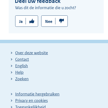
Deel uw feedback
l
i
Was dit de informatie die u zocht?
n
k
Ja
Nee
:
Over deze website
Contact
English
Help
Zoeken
Informatie hergebruiken
Privacy en cookies
Toegankelijkheid