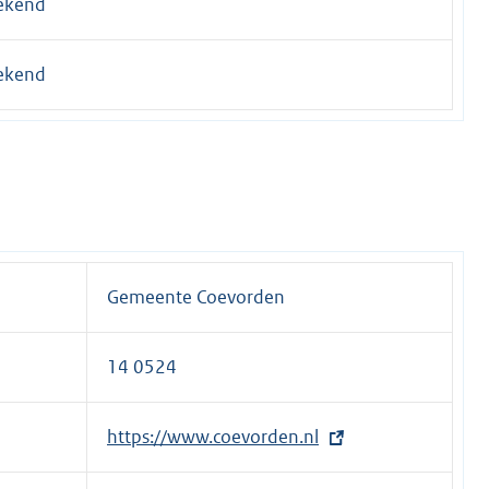
ekend
ekend
Gemeente Coevorden
14 0524
E
https://www.coevorden.nl
x