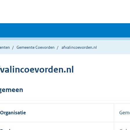
enten
Gemeente Coevorden
afvalincoevorden.nl
fvalincoevorden.nl
gemeen
Organisatie
Geme