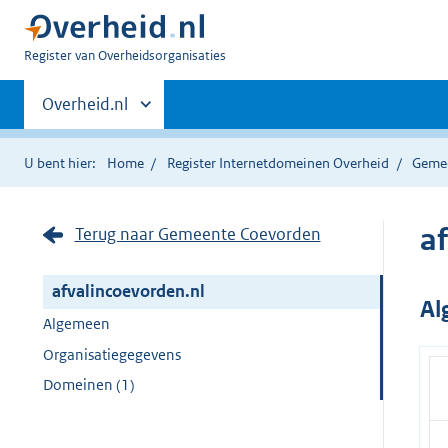
U
Register van Overheidsorganisaties
bent
Primaire
nu
Andere
Overheid.nl
hier:
sites
navigatie
binnen
U bent hier:
Home
Register Internetdomeinen Overheid
Geme
a
Terug naar Gemeente Coevorden
afvalincoevorden.nl
Al
Algemeen
Organisatiegegevens
Domeinen (1)