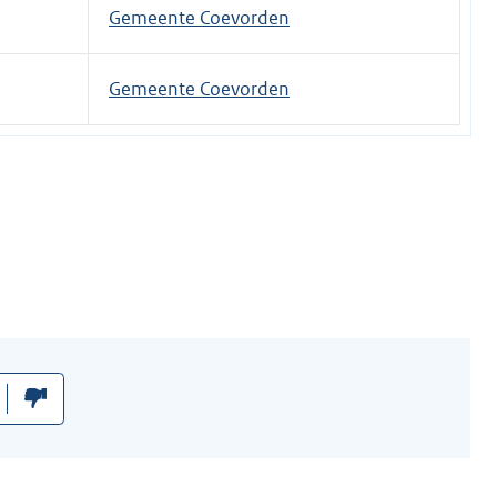
t
Gemeente Coevorden
e
r
Gemeente Coevorden
n
e
l
i
n
k
: