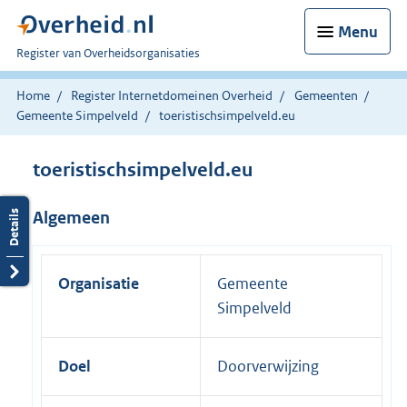
Menu
U
Register van Overheidsorganisaties
bent
nu
Home
Register Internetdomeinen Overheid
Gemeenten
hier:
Gemeente Simpelveld
toeristischsimpelveld.eu
toeristischsimpelveld.eu
Algemeen
Organisatie
Gemeente
Simpelveld
Doel
Doorverwijzing