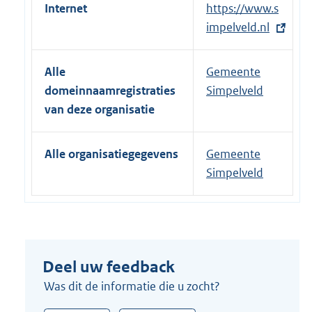
Internet
E
https://www.s
x
impelveld.nl
t
e
Alle
Gemeente
r
domeinnaamregistraties
Simpelveld
n
van deze organisatie
e
l
Alle organisatiegegevens
Gemeente
i
Simpelveld
n
k
:
Deel uw feedback
Was dit de informatie die u zocht?