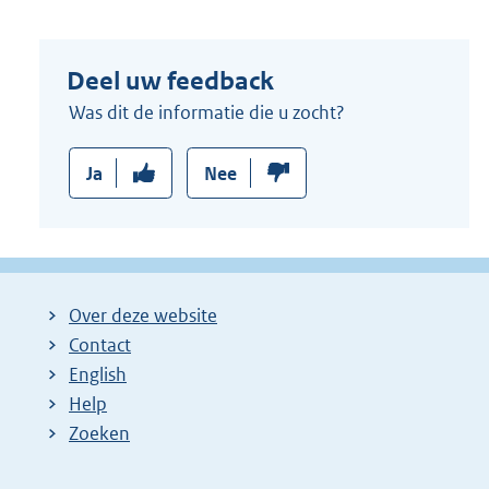
r
n
Deel uw feedback
e
l
Was dit de informatie die u zocht?
i
n
Ja
Nee
k
:
Over deze website
Contact
English
Help
Zoeken