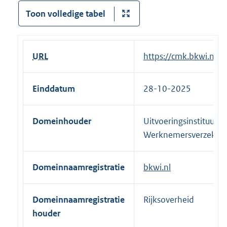
Toon volledige tabel
URL
E
https://cmk.bkwi.nl
x
t
Einddatum
28-10-2025
e
r
Domeinhouder
Uitvoeringsinstituut
n
Werknemersverzeker
e
l
i
Domeinnaamregistratie
bkwi.nl
n
k
Domeinnaamregistratie
Rijksoverheid
:
houder