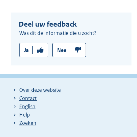
r
n
Deel uw feedback
e
l
Was dit de informatie die u zocht?
i
n
Ja
Nee
k
:
Over deze website
Contact
English
Help
Zoeken