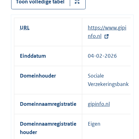
Toon volledige tabel
URL
E
https://www.gipi
x
nfo.nl
t
e
Einddatum
04-02-2026
r
n
Domeinhouder
Sociale
e
Verzekeringsbank
l
i
n
Domeinnaamregistratie
gipinfo.nl
k
:
Domeinnaamregistratie
Eigen
houder