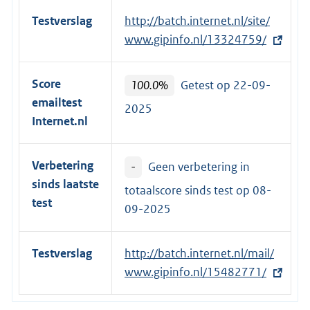
Testverslag
E
http://batch.internet.nl/site/
x
www.gipinfo.nl/13324759/
t
e
Score
100.0%
Getest op 22-09-
r
emailtest
2025
n
Internet.nl
e
l
Verbetering
-
Geen verbetering in
i
sinds laatste
n
totaalscore sinds test op
08-
test
k
09-2025
:
Testverslag
E
http://batch.internet.nl/mail/
x
www.gipinfo.nl/15482771/
t
e