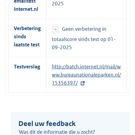
emailtest
2025
e
Internet.nl
l
i
Verbetering
-
Geen verbetering in
n
sinds
k
totaalscore sinds test op
01-
laatste test
:
09-2025
Testverslag
E
http://batch.internet.nl/mail/w
x
ww.bureaunationaleparken.nl/
t
15356397/
e
r
n
e
Deel uw feedback
l
i
Was dit de informatie die u zocht?