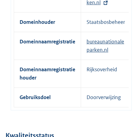
t
ken.nl
e
r
Domeinhouder
Staatsbosbeheer
n
e
Domeinnaamregistratie
bureaunationale
l
parken.nl
i
n
k
Domeinnaamregistratie
Rijksoverheid
:
houder
Gebruiksdoel
Doorverwijzing
Kwaliteitsstatus