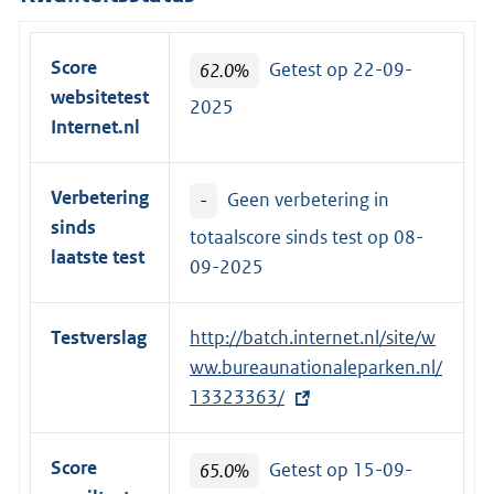
Score
62.0%
Getest op 22-09-
websitetest
2025
Internet.nl
Verbetering
-
Geen verbetering in
sinds
totaalscore sinds test op
08-
laatste test
09-2025
Testverslag
E
http://batch.internet.nl/site/w
x
ww.bureaunationaleparken.nl/
t
13323363/
e
r
Score
65.0%
Getest op 15-09-
n