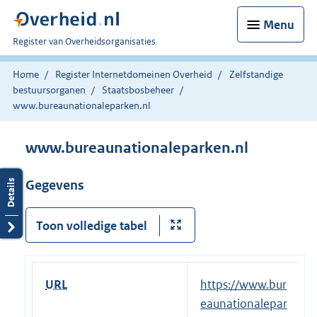
Menu
U
Register van Overheidsorganisaties
bent
nu
Home
Register Internetdomeinen Overheid
Zelfstandige
hier:
bestuursorganen
Staatsbosbeheer
www.bureaunationaleparken.nl
www.bureaunationaleparken.nl
Gegevens
Toon volledige tabel
URL
E
https://www.bur
x
eaunationalepar