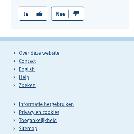
n
k
Ja
Nee
:
Over deze website
Contact
English
Help
Zoeken
Informatie hergebruiken
Privacy en cookies
Toegankelijkheid
Sitemap