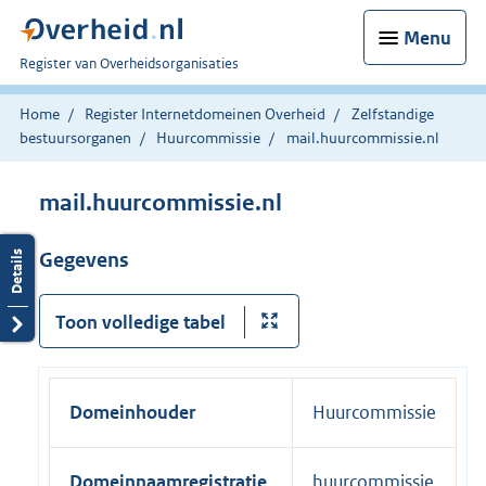
Menu
U
Register van Overheidsorganisaties
bent
nu
Home
Register Internetdomeinen Overheid
Zelfstandige
hier:
bestuursorganen
Huurcommissie
mail.huurcommissie.nl
mail.huurcommissie.nl
Gegevens
Toon volledige tabel
Domeinhouder
Huurcommissie
Domeinnaamregistratie
huurcommissie