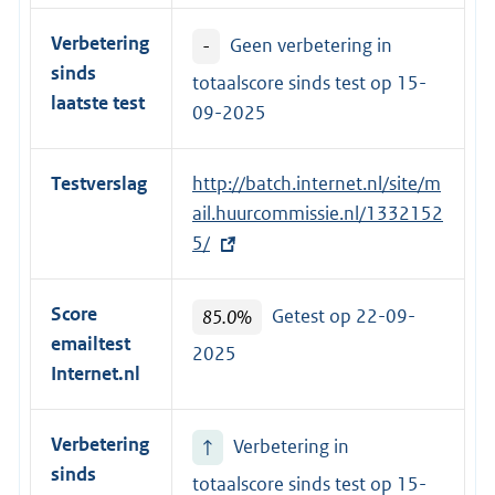
Verbetering
-
Geen verbetering in
sinds
totaalscore sinds test op
15-
laatste test
09-2025
Testverslag
E
http://batch.internet.nl/site/m
x
ail.huurcommissie.nl/1332152
t
5/
e
r
Score
85.0%
Getest op 22-09-
n
emailtest
2025
e
Internet.nl
l
i
Verbetering
↑
Verbetering in
n
sinds
k
totaalscore sinds test op
15-