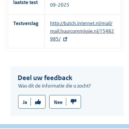
laatste test
:
09-2025
Testverslag
E
http://batch.internet.nl/mail/
x
mail.huurcommissie.nl/15482
t
985/
e
r
n
e
Deel uw feedback
l
i
Was dit de informatie die u zocht?
n
k
Ja
Nee
: