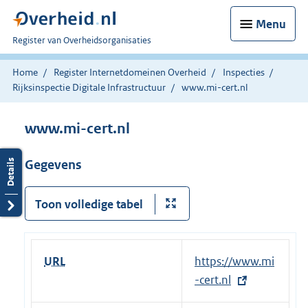
Menu
U
Register van Overheidsorganisaties
bent
nu
Home
Register Internetdomeinen Overheid
Inspecties
hier:
Rijksinspectie Digitale Infrastructuur
www.mi-cert.nl
www.mi-cert.nl
Gegevens
Toon volledige tabel
URL
E
https://www.mi
x
-cert.nl
t