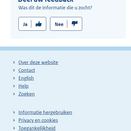
l
Was dit de informatie die u zocht?
i
n
Ja
Nee
k
:
Over deze website
Contact
English
Help
Zoeken
Informatie hergebruiken
Privacy en cookies
Toegankelijkheid