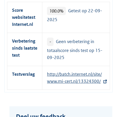
Score
100.0%
Getest op 22-09-
websitetest
2025
Internet.nl
Verbetering
-
Geen verbetering in
sinds laatste
totaalscore sinds test op
15-
test
09-2025
Testverslag
E
http://batch.internet.nl/site/
x
www.mi-cert.nl/13324300/
t
e
r
n
Deel uw feedback
e