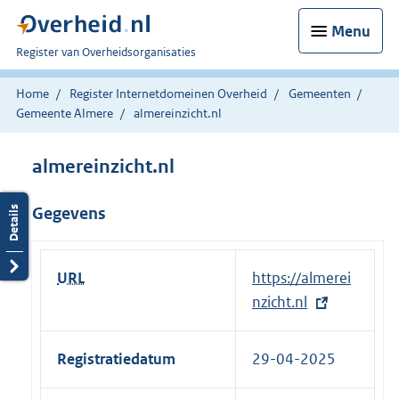
Menu
U
Register van Overheidsorganisaties
bent
nu
Home
Register Internetdomeinen Overheid
Gemeenten
hier:
Gemeente Almere
almereinzicht.nl
almereinzicht.nl
Gegevens
URL
E
https://almerei
x
nzicht.nl
t
e
Registratiedatum
29-04-2025
r
n