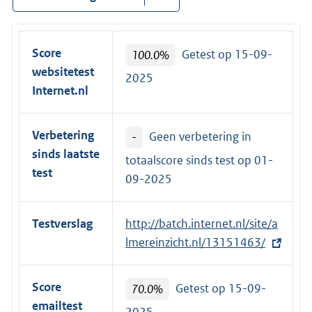
Score
100.0%
Getest op 15-09-
websitetest
2025
Internet.nl
Verbetering
-
Geen verbetering in
sinds laatste
totaalscore sinds test op
01-
test
09-2025
Testverslag
E
http://batch.internet.nl/site/a
x
lmereinzicht.nl/13151463/
t
e
Score
70.0%
Getest op 15-09-
r
emailtest