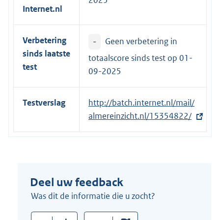
2025
n
Internet.nl
e
l
Verbetering
-
Geen verbetering in
i
sinds laatste
n
totaalscore sinds test op
01-
test
k
09-2025
:
Testverslag
E
http://batch.internet.nl/mail/
x
almereinzicht.nl/15354822/
t
e
r
n
Deel uw feedback
e
l
Was dit de informatie die u zocht?
i