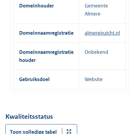
Domeinhouder
Gemeente
e
Almere
l
i
n
Domeinnaamregistratie
almereinzicht.nl
k
:
Domeinnaamregistratie
Onbekend
houder
Gebruiksdoel
Website
Kwaliteitsstatus
Toon volledige tabel