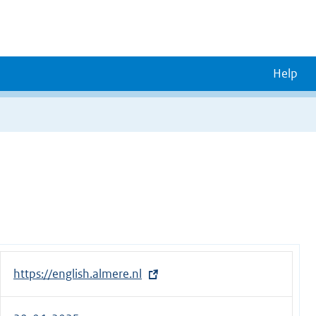
Help
E
https://english.almere.nl
x
t