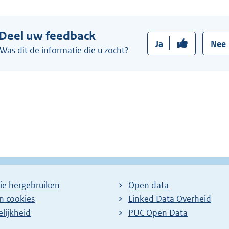
e
:
r
Deel uw feedback
n
Ja
Nee
e
Was dit de informatie die u zocht?
l
i
n
k
:
ie hergebruiken
Open data
en cookies
Linked Data Overheid
lijkheid
PUC Open Data