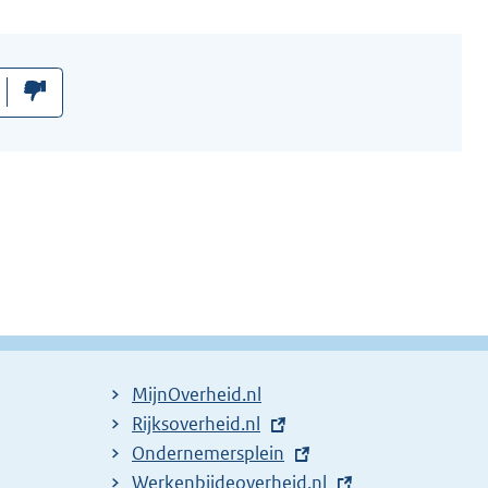
MijnOverheid.nl
E
Rijksoverheid.nl
x
E
Ondernemersplein
t
x
E
Werkenbijdeoverheid.nl