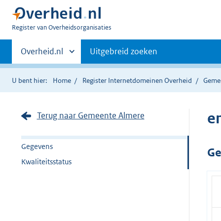
U
Register van Overheidsorganisaties
bent
Primaire
nu
Andere
Overheid.nl
Uitgebreid zoeken
hier:
sites
navigatie
binnen
U bent hier:
Home
Register Internetdomeinen Overheid
Geme
e
Terug naar Gemeente Almere
Gegevens
Ge
Kwaliteitsstatus