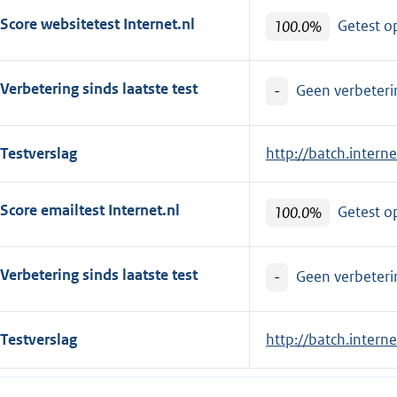
Score websitetest Internet.nl
100.0%
Getest 
Verbetering sinds laatste test
-
Geen verbeterin
Testverslag
E
http://batch.intern
x
t
Score emailtest Internet.nl
100.0%
Getest 
e
r
n
Verbetering sinds laatste test
-
Geen verbeterin
e
l
Testverslag
E
http://batch.intern
i
x
n
t
k