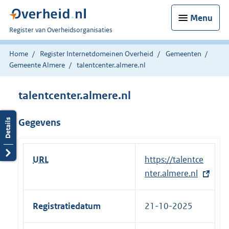
Menu
U
Register van Overheidsorganisaties
bent
nu
Home
Register Internetdomeinen Overheid
Gemeenten
hier:
Gemeente Almere
talentcenter.almere.nl
talentcenter.almere.nl
Gegevens
URL
E
https://talentce
x
nter.almere.nl
t
e
Registratiedatum
21-10-2025
r
n