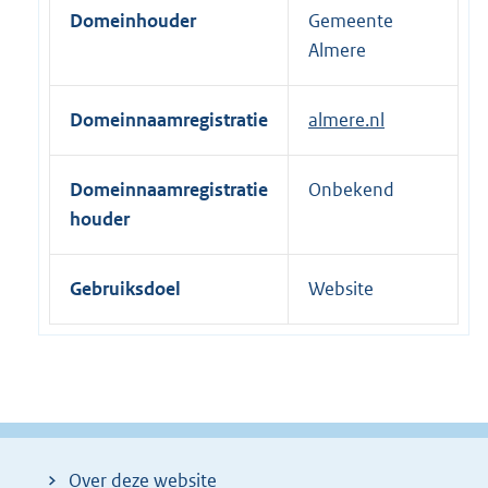
Domeinhouder
Gemeente
e
Almere
l
i
n
Domeinnaamregistratie
almere.nl
k
:
Domeinnaamregistratie
Onbekend
houder
Gebruiksdoel
Website
Over deze website