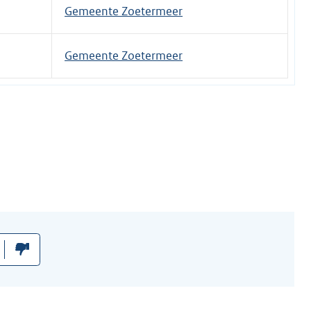
t
Gemeente Zoetermeer
e
r
Gemeente Zoetermeer
n
e
l
i
n
k
: