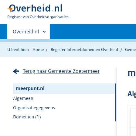
U
Register van Overheidsorganisaties
bent
Primaire
nu
Andere
Overheid.nl
hier:
sites
navigatie
binnen
U bent hier:
Home
Register Internetdomeinen Overheid
Geme
m
Terug naar Gemeente Zoetermeer
meerpunt.nl
Al
Algemeen
Organisatiegegevens
Domeinen (1)