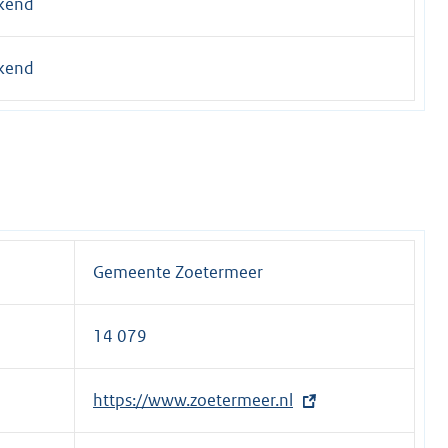
kend
kend
Gemeente Zoetermeer
14 079
E
https://www.zoetermeer.nl
x