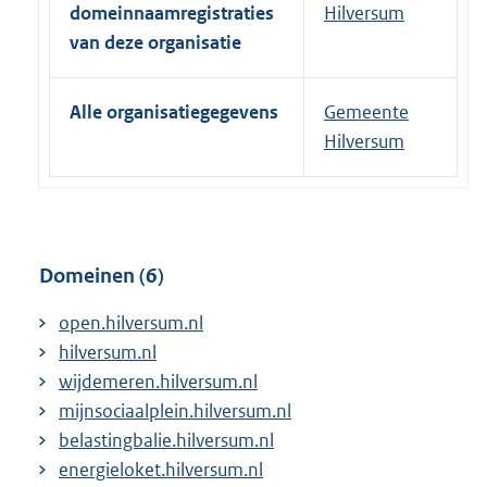
r
domeinnaamregistraties
Hilversum
n
van deze organisatie
e
l
Alle organisatiegegevens
Gemeente
i
Hilversum
n
k
:
Domeinen (6)
open.hilversum.nl
hilversum.nl
wijdemeren.hilversum.nl
mijnsociaalplein.hilversum.nl
belastingbalie.hilversum.nl
energieloket.hilversum.nl