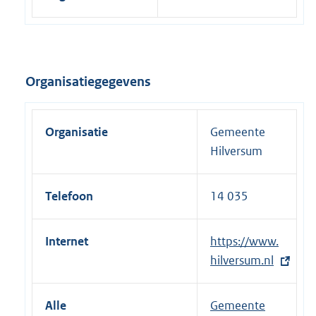
Organisatiegegevens
Organisatie
Gemeente
Hilversum
Telefoon
14 035
Internet
E
https://www.
x
hilversum.nl
t
e
Alle
Gemeente