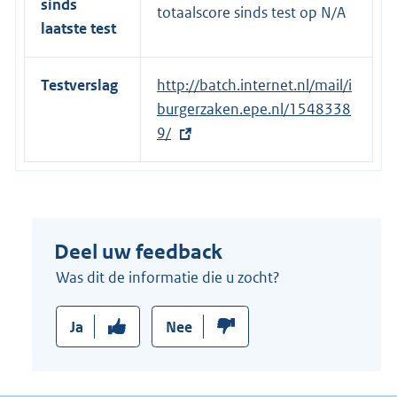
sinds
n
totaalscore sinds test op
N/A
laatste test
k
:
Testverslag
E
http://batch.internet.nl/mail/i
x
burgerzaken.epe.nl/1548338
t
9/
e
r
n
e
Deel uw feedback
l
i
Was dit de informatie die u zocht?
n
k
Ja
Nee
: