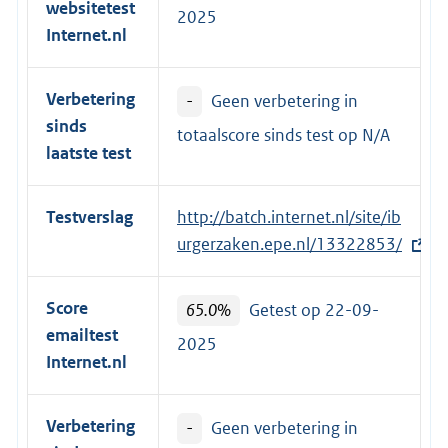
websitetest
2025
Internet.nl
Verbetering
-
Geen verbetering in
sinds
totaalscore sinds test op
N/A
laatste test
Testverslag
E
http://batch.internet.nl/site/ib
x
urgerzaken.epe.nl/13322853/
t
e
Score
65.0%
Getest op 22-09-
r
emailtest
2025
n
Internet.nl
e
l
Verbetering
-
Geen verbetering in
i