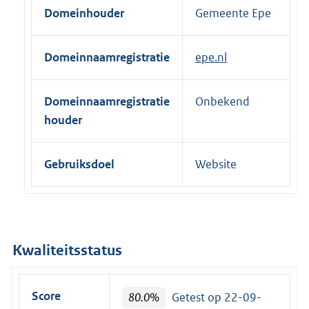
Domeinhouder
Gemeente Epe
e
l
i
Domeinnaamregistratie
epe.nl
n
k
Domeinnaamregistratie
Onbekend
:
houder
Gebruiksdoel
Website
Kwaliteitsstatus
Score
80.0%
Getest op 22-09-