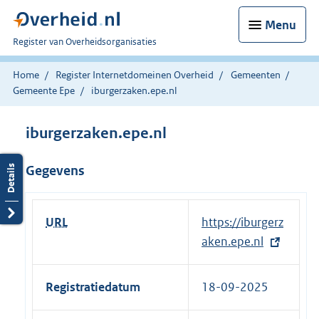
Menu
U
Register van Overheidsorganisaties
bent
nu
Home
Register Internetdomeinen Overheid
Gemeenten
hier:
Gemeente Epe
iburgerzaken.epe.nl
iburgerzaken.epe.nl
Gegevens
URL
E
https://iburgerz
x
aken.epe.nl
t
e
Registratiedatum
18-09-2025
r
n