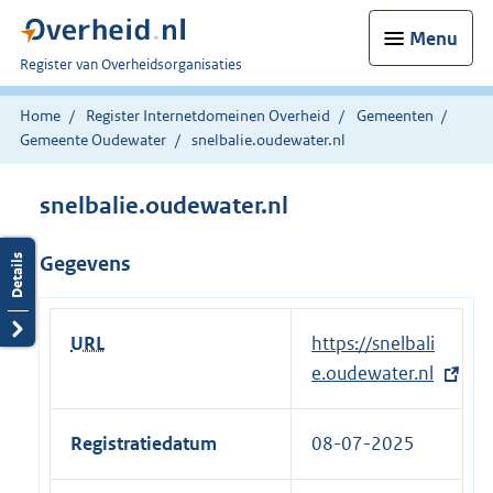
Menu
U
Register van Overheidsorganisaties
bent
nu
Home
Register Internetdomeinen Overheid
Gemeenten
hier:
Gemeente Oudewater
snelbalie.oudewater.nl
snelbalie.oudewater.nl
Gegevens
URL
E
https://snelbali
x
e.oudewater.nl
t
e
Registratiedatum
08-07-2025
r
n