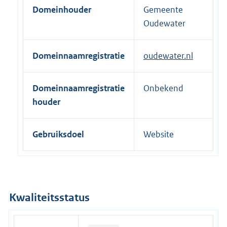
Domeinhouder
Gemeente
e
Oudewater
l
i
n
Domeinnaamregistratie
oudewater.nl
k
:
Domeinnaamregistratie
Onbekend
houder
Gebruiksdoel
Website
Kwaliteitsstatus