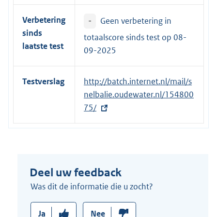
i
Verbetering
-
Geen verbetering in
n
sinds
k
totaalscore sinds test op
08-
laatste test
:
09-2025
Testverslag
E
http://batch.internet.nl/mail/s
x
nelbalie.oudewater.nl/154800
t
75/
e
r
n
e
Deel uw feedback
l
i
Was dit de informatie die u zocht?
n
k
Ja
Nee