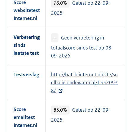
Score
78.0%
Getest op 22-09-
websitetest
2025
Internet.nl
Verbetering
-
Geen verbetering in
sinds
totaalscore sinds test op
08-
laatste test
09-2025
Testverslag
E
http://batch.internet.nl/site/sn
x
elbalie.oudewater.nl/1332093
t
8/
e
r
Score
85.0%
Getest op 22-09-
n
emailtest
2025
e
Internet.nl
l