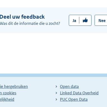
e
:
r
Deel uw feedback
n
Ja
Nee
e
Was dit de informatie die u zocht?
l
i
n
k
:
ie hergebruiken
Open data
en cookies
Linked Data Overheid
lijkheid
PUC Open Data