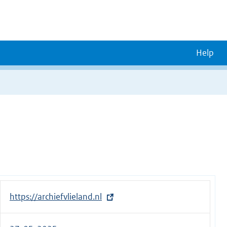
Help
E
https://archiefvlieland.nl
x
t