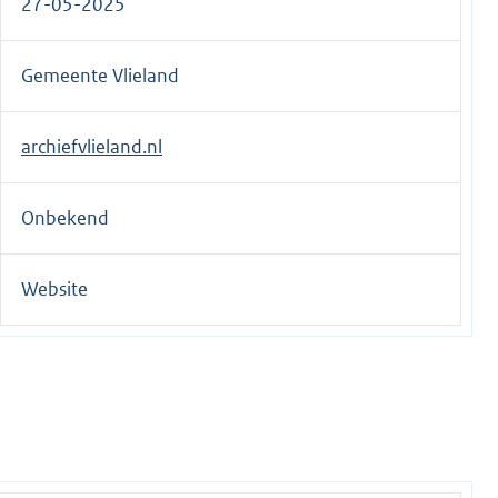
27-05-2025
e
r
Gemeente Vlieland
n
e
l
archiefvlieland.nl
i
n
Onbekend
k
:
Website