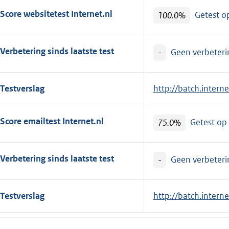
Score websitetest Internet.nl
100.0%
Getest 
Verbetering sinds laatste test
-
Geen verbeterin
Testverslag
E
http://batch.interne
x
t
Score emailtest Internet.nl
75.0%
Getest op
e
r
n
Verbetering sinds laatste test
-
Geen verbeterin
e
l
Testverslag
E
http://batch.intern
i
x
n
t
k