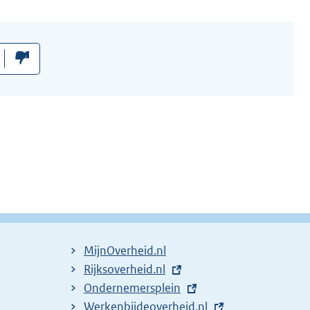
MijnOverheid.nl
E
Rijksoverheid.nl
x
E
Ondernemersplein
t
x
E
Werkenbijdeoverheid.nl