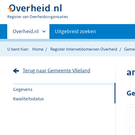
U
Register van Overheidsorganisaties
bent
Primaire
nu
Andere
Overheid.nl
Uitgebreid zoeken
hier:
sites
navigatie
binnen
U bent hier:
Home
Register Internetdomeinen Overheid
Geme
ar
Terug naar Gemeente Vlieland
Gegevens
Ge
Kwaliteitsstatus