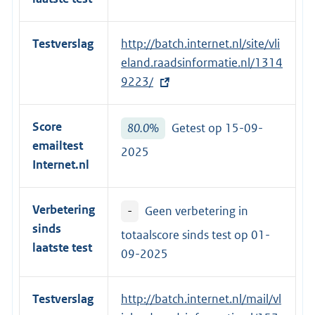
Testverslag
E
http://batch.internet.nl/site/vli
x
eland.raadsinformatie.nl/1314
t
9223/
e
r
Score
80.0%
Getest op 15-09-
n
emailtest
2025
e
Internet.nl
l
i
Verbetering
-
Geen verbetering in
n
sinds
k
totaalscore sinds test op
01-
laatste test
:
09-2025
Testverslag
E
http://batch.internet.nl/mail/vl