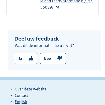
x
ieland.raadsinformatie.nl/153
t
56089/
e
r
n
e
Deel uw feedback
l
i
Was dit de informatie die u zocht?
n
k
Ja
Nee
:
Over deze website
Contact
English