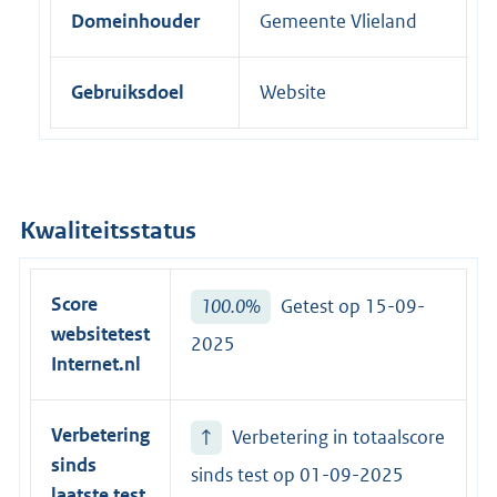
Domeinhouder
Gemeente Vlieland
e
l
i
Gebruiksdoel
Website
n
k
:
Kwaliteitsstatus
Score
100.0%
Getest op 15-09-
websitetest
2025
Internet.nl
Verbetering
↑
Verbetering in totaalscore
sinds
sinds test op
01-09-2025
laatste test