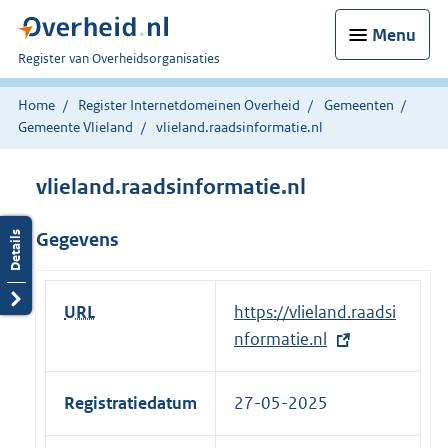
Menu
U
Register van Overheidsorganisaties
bent
nu
Home
Register Internetdomeinen Overheid
Gemeenten
hier:
Gemeente Vlieland
vlieland.raadsinformatie.nl
vlieland.raadsinformatie.nl
Gegevens
URL
E
https://vlieland.raadsi
x
nformatie.nl
t
e
Registratiedatum
27-05-2025
r
n