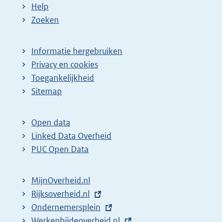
Help
Zoeken
Informatie hergebruiken
Privacy en cookies
Toegankelijkheid
Sitemap
Open data
Linked Data Overheid
PUC Open Data
MijnOverheid.nl
E
Rijksoverheid.nl
x
E
Ondernemersplein
t
x
E
Werkenbijdeoverheid.nl