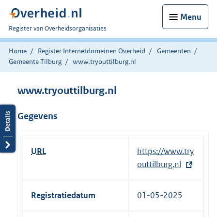
Menu
U
Register van Overheidsorganisaties
bent
nu
Home
Register Internetdomeinen Overheid
Gemeenten
hier:
Gemeente Tilburg
www.tryouttilburg.nl
www.tryouttilburg.nl
Gegevens
URL
E
https://www.try
x
outtilburg.nl
t
e
Registratiedatum
01-05-2025
r
n