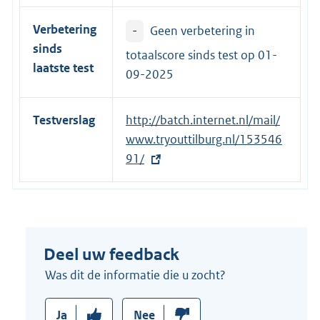
i
Verbetering
-
Geen verbetering in
n
sinds
k
totaalscore sinds test op
01-
laatste test
:
09-2025
Testverslag
E
http://batch.internet.nl/mail/
x
www.tryouttilburg.nl/153546
t
91/
e
r
n
e
Deel uw feedback
l
i
Was dit de informatie die u zocht?
n
k
Ja
Nee