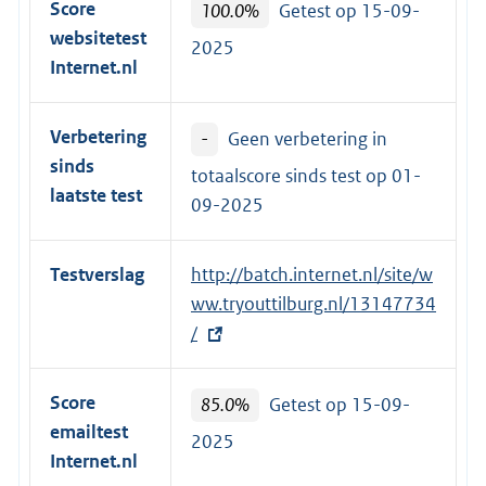
Score
100.0%
Getest op 15-09-
websitetest
2025
Internet.nl
Verbetering
-
Geen verbetering in
sinds
totaalscore sinds test op
01-
laatste test
09-2025
Testverslag
E
http://batch.internet.nl/site/w
x
ww.tryouttilburg.nl/13147734
t
/
e
r
Score
85.0%
Getest op 15-09-
n
emailtest
2025
e
Internet.nl
l