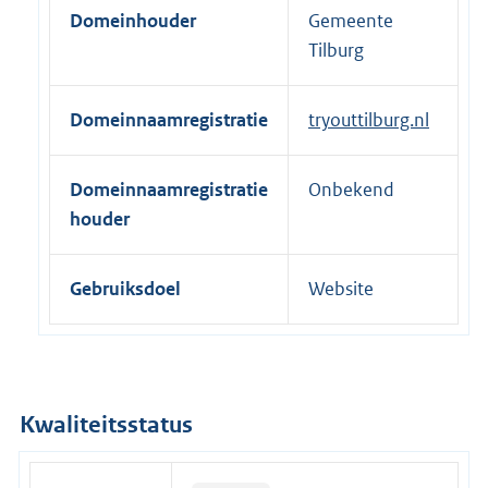
Domeinhouder
Gemeente
e
Tilburg
l
i
n
Domeinnaamregistratie
tryouttilburg.nl
k
:
Domeinnaamregistratie
Onbekend
houder
Gebruiksdoel
Website
Kwaliteitsstatus