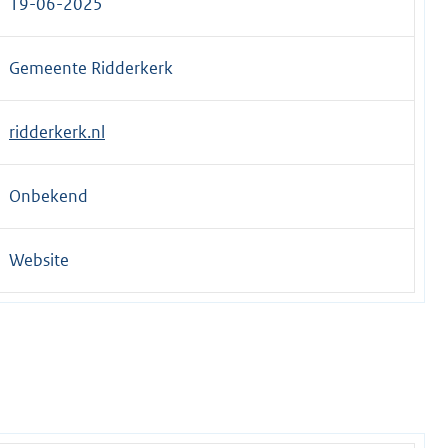
19-06-2025
e
r
Gemeente Ridderkerk
n
e
l
ridderkerk.nl
i
n
Onbekend
k
:
Website