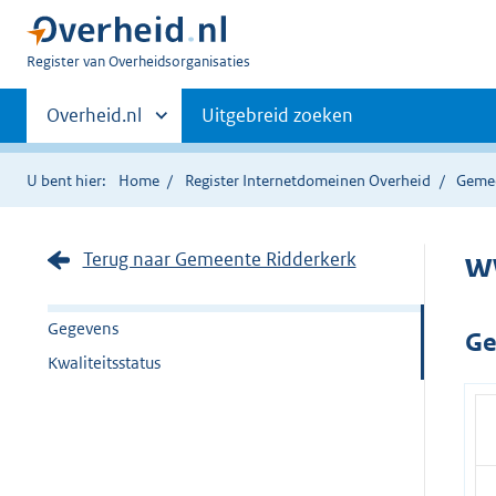
U
Register van Overheidsorganisaties
bent
Primaire
nu
Andere
Overheid.nl
Uitgebreid zoeken
hier:
sites
navigatie
binnen
U bent hier:
Home
Register Internetdomeinen Overheid
Geme
w
Terug naar Gemeente Ridderkerk
Gegevens
Ge
Kwaliteitsstatus