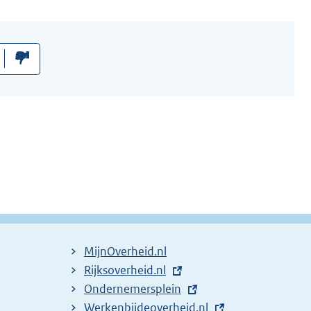
MijnOverheid.nl
E
Rijksoverheid.nl
x
E
Ondernemersplein
t
x
E
Werkenbijdeoverheid.nl