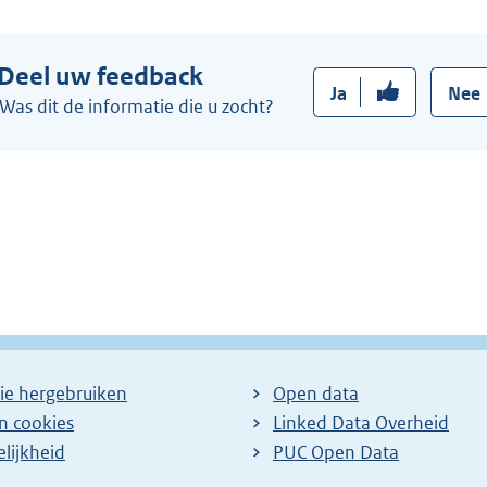
e
:
r
Deel uw feedback
n
Ja
Nee
e
Was dit de informatie die u zocht?
l
i
n
k
:
ie hergebruiken
Open data
en cookies
Linked Data Overheid
lijkheid
PUC Open Data