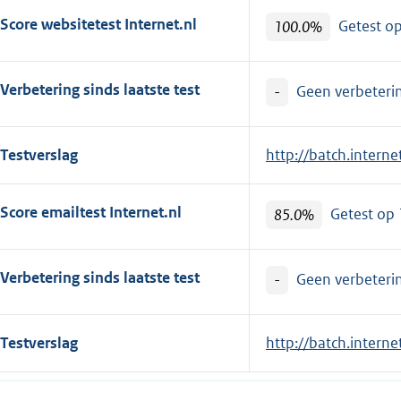
Score websitetest Internet.nl
100.0%
Getest o
Verbetering sinds laatste test
-
Geen verbetering
Testverslag
E
http://batch.intern
x
t
Score emailtest Internet.nl
85.0%
Getest op
e
r
n
Verbetering sinds laatste test
-
Geen verbetering
e
l
Testverslag
E
http://batch.intern
i
x
n
t
k