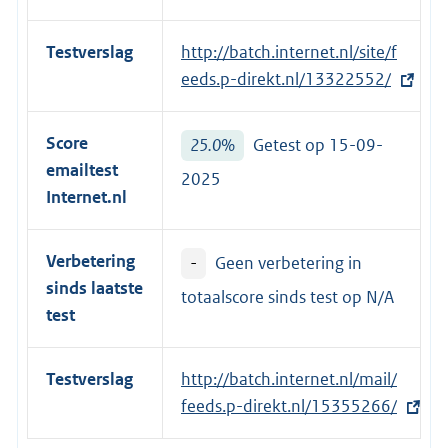
Testverslag
E
http://batch.internet.nl/site/f
x
eeds.p-direkt.nl/13322552/
t
e
Score
25.0%
Getest op 15-09-
r
emailtest
2025
n
Internet.nl
e
l
Verbetering
-
Geen verbetering in
i
sinds laatste
n
totaalscore sinds test op
N/A
test
k
:
Testverslag
E
http://batch.internet.nl/mail/
x
feeds.p-direkt.nl/15355266/
t