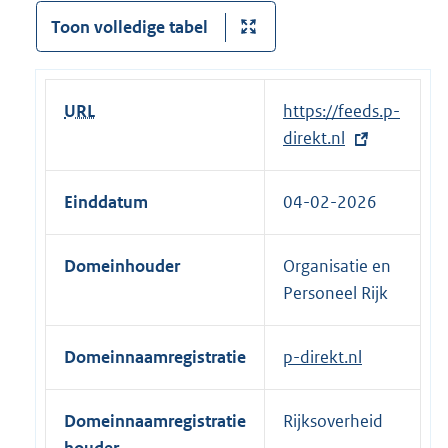
Toon volledige tabel
URL
E
https://feeds.p-
x
direkt.nl
t
e
Einddatum
04-02-2026
r
n
Domeinhouder
Organisatie en
e
Personeel Rijk
l
i
n
Domeinnaamregistratie
p-direkt.nl
k
:
Domeinnaamregistratie
Rijksoverheid
houder