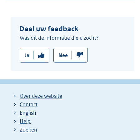
e
r
n
Deel uw feedback
e
l
Was dit de informatie die u zocht?
i
n
Ja
Nee
k
:
Over deze website
Contact
English
Help
Zoeken