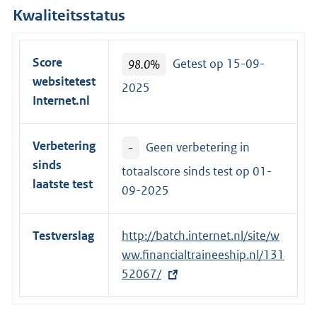
Kwaliteitsstatus
Score
98.0%
Getest op 15-09-
websitetest
2025
Internet.nl
Verbetering
-
Geen verbetering in
sinds
totaalscore sinds test op
01-
laatste test
09-2025
Testverslag
E
http://batch.internet.nl/site/w
x
ww.financialtraineeship.nl/131
t
52067/
e
r