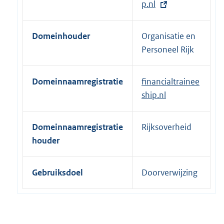
t
p.nl
e
r
Domeinhouder
Organisatie en
n
Personeel Rijk
e
l
Domeinnaamregistratie
financialtrainee
i
ship.nl
n
k
:
Domeinnaamregistratie
Rijksoverheid
houder
Gebruiksdoel
Doorverwijzing