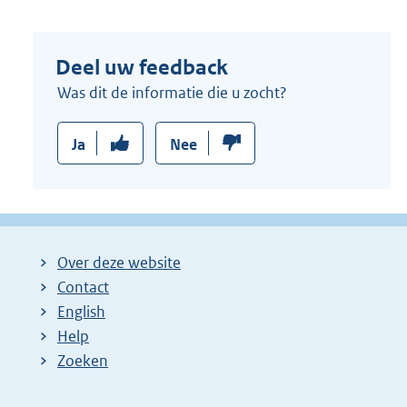
n
e
Deel uw feedback
l
i
Was dit de informatie die u zocht?
n
k
Ja
Nee
:
Over deze website
Contact
English
Help
Zoeken