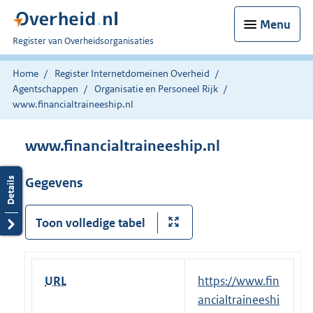
Menu
U
Register van Overheidsorganisaties
bent
nu
Home
Register Internetdomeinen Overheid
hier:
Agentschappen
Organisatie en Personeel Rijk
www.financialtraineeship.nl
www.financialtraineeship.nl
Gegevens
Toon volledige tabel
URL
E
https://www.fin
x
ancialtraineeshi