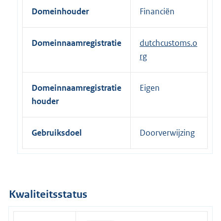
e
Domeinhouder
Financiën
r
n
Domeinnaamregistratie
dutchcustoms.o
e
rg
l
i
n
Domeinnaamregistratie
Eigen
k
houder
:
Gebruiksdoel
Doorverwijzing
Kwaliteitsstatus