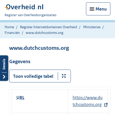
Menu
U
Register van Overheidsorganisaties
bent
nu
Home
Register Internetdomeinen Overheid
Ministeries
hier:
Financiën
www.dutchcustoms.org
www.dutchcustoms.org
Gegevens
Toon volledige tabel
URL
E
https://www.du
x
tchcustoms.org
t