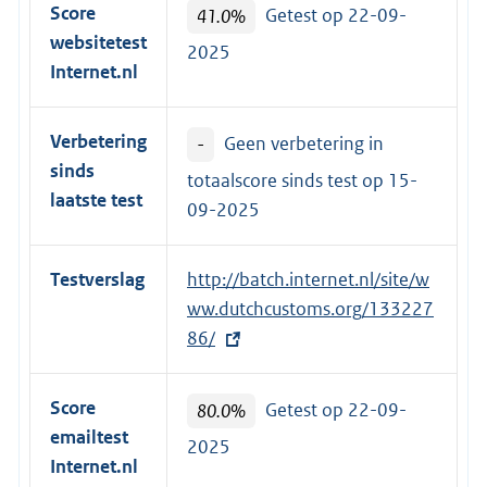
Score
41.0%
Getest op 22-09-
websitetest
2025
Internet.nl
Verbetering
-
Geen verbetering in
sinds
totaalscore sinds test op
15-
laatste test
09-2025
Testverslag
E
http://batch.internet.nl/site/w
x
ww.dutchcustoms.org/133227
t
86/
e
r
Score
80.0%
Getest op 22-09-
n
emailtest
2025
e
Internet.nl
l