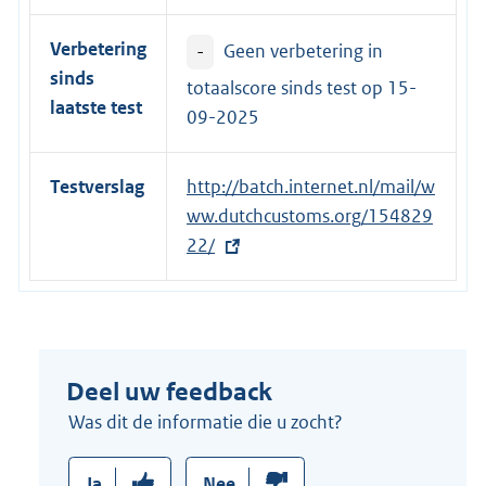
i
Verbetering
-
Geen verbetering in
n
sinds
k
totaalscore sinds test op
15-
laatste test
:
09-2025
Testverslag
E
http://batch.internet.nl/mail/w
x
ww.dutchcustoms.org/154829
t
22/
e
r
n
e
Deel uw feedback
l
i
Was dit de informatie die u zocht?
n
k
Ja
Nee