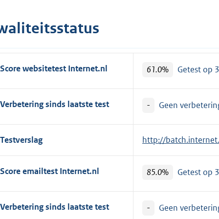
waliteitsstatus
Score websitetest Internet.nl
61.0%
Getest op 
Verbetering sinds laatste test
-
Geen verbetering
Testverslag
E
http://batch.interne
x
t
Score emailtest Internet.nl
85.0%
Getest op 
e
r
n
Verbetering sinds laatste test
-
Geen verbetering
e