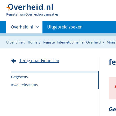
U
Register van Overheidsorganisaties
bent
Primaire
nu
Andere
Overheid.nl
Uitgebreid zoeken
hier:
sites
navigatie
binnen
U bent hier:
Home
Register Internetdomeinen Overheid
Minis
f
Terug naar Financiën
Gegevens
Kwaliteitsstatus
Ge