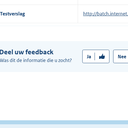
l
Testverslag
E
http://batch.interne
i
x
n
t
k
e
:
r
Deel uw feedback
n
Ja
Nee
e
Was dit de informatie die u zocht?
l
i
n
k
: