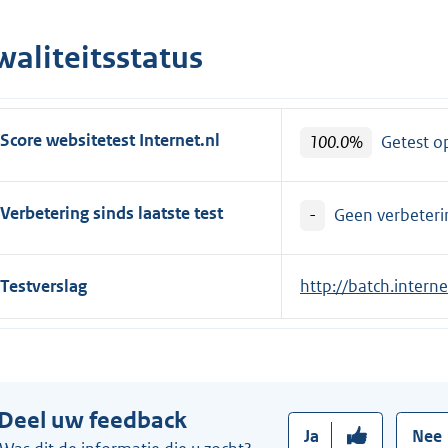
waliteitsstatus
Score websitetest Internet.nl
100.0%
Getest 
Verbetering sinds laatste test
-
Geen verbeterin
Testverslag
E
http://batch.intern
x
t
e
r
Deel uw feedback
n
Ja
Nee
e