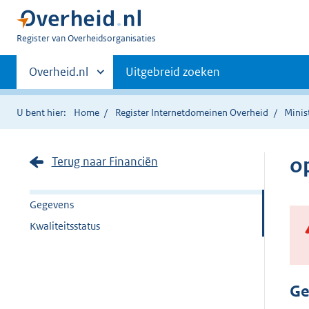
U
Register van Overheidsorganisaties
bent
Primaire
nu
Andere
Overheid.nl
Uitgebreid zoeken
hier:
sites
navigatie
binnen
U bent hier:
Home
Register Internetdomeinen Overheid
Minis
o
Terug naar Financiën
Gegevens
Kwaliteitsstatus
Ge