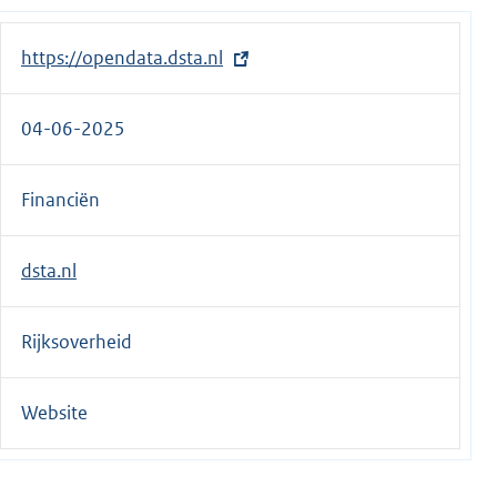
E
https://opendata.dsta.nl
x
t
04-06-2025
e
r
Financiën
n
e
l
dsta.nl
i
n
Rijksoverheid
k
:
Website