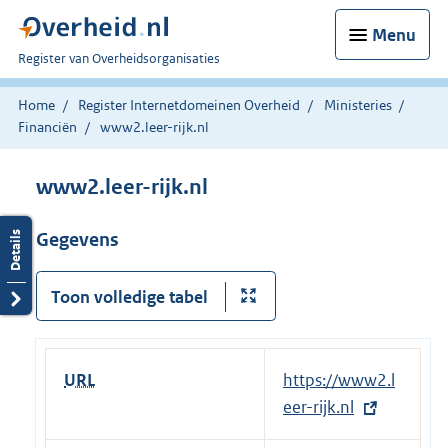
Menu
U
Register van Overheidsorganisaties
bent
nu
Home
Register Internetdomeinen Overheid
Ministeries
hier:
Financiën
www2.leer-rijk.nl
www2.leer-rijk.nl
Gegevens
Toon volledige tabel
URL
E
https://www2.l
x
eer-rijk.nl
t