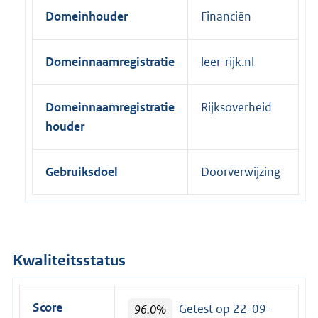
e
Domeinhouder
Financiën
r
n
Domeinnaamregistratie
leer-rijk.nl
e
l
i
Domeinnaamregistratie
Rijksoverheid
n
houder
k
:
Gebruiksdoel
Doorverwijzing
Kwaliteitsstatus
Score
96.0%
Getest op 22-09-