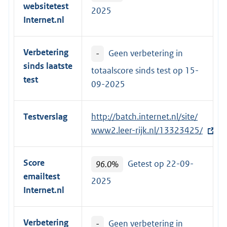
websitetest
2025
Internet.nl
Verbetering
-
Geen verbetering in
sinds laatste
totaalscore sinds test op
15-
test
09-2025
Testverslag
E
http://batch.internet.nl/site/
x
www2.leer-rijk.nl/13323425/
t
e
Score
96.0%
Getest op 22-09-
r
emailtest
2025
n
Internet.nl
e
l
Verbetering
-
Geen verbetering in
i