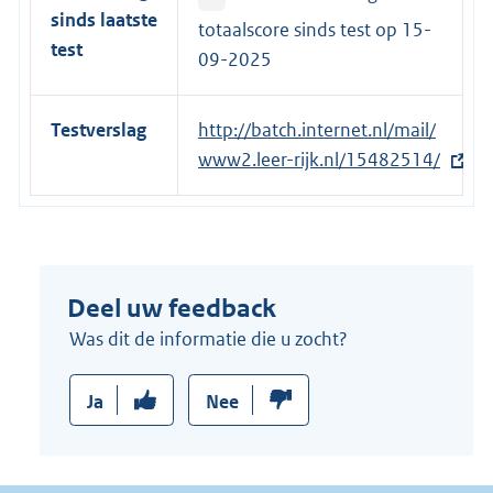
sinds laatste
n
totaalscore sinds test op
15-
test
k
09-2025
:
Testverslag
E
http://batch.internet.nl/mail/
x
www2.leer-rijk.nl/15482514/
t
e
r
n
Deel uw feedback
e
l
Was dit de informatie die u zocht?
i
n
Ja
Nee
k
: