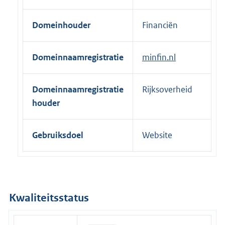
e
r
Domeinhouder
Financiën
n
e
Domeinnaamregistratie
minfin.nl
l
i
n
Domeinnaamregistratie
Rijksoverheid
k
houder
:
Gebruiksdoel
Website
Kwaliteitsstatus