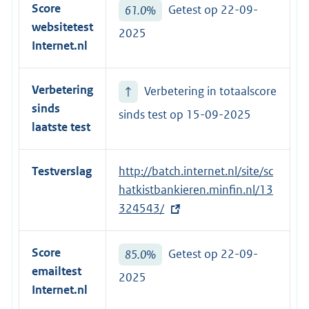
Score
61.0%
Getest op 22-09-
websitetest
2025
Internet.nl
Verbetering
↑
Verbetering in totaalscore
sinds
sinds test op
15-09-2025
laatste test
Testverslag
E
http://batch.internet.nl/site/sc
x
hatkistbankieren.minfin.nl/13
t
324543/
e
r
Score
85.0%
Getest op 22-09-
n
emailtest
2025
e
Internet.nl
l