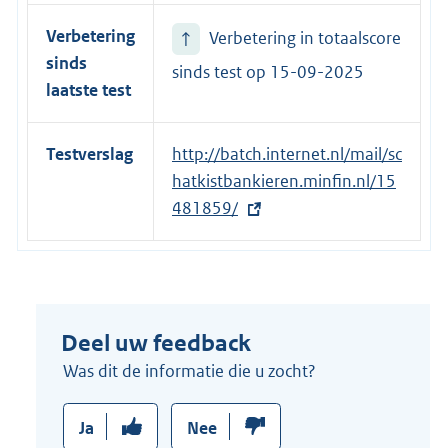
i
Verbetering
↑
Verbetering in totaalscore
n
sinds
k
sinds test op
15-09-2025
laatste test
:
Testverslag
E
http://batch.internet.nl/mail/sc
x
hatkistbankieren.minfin.nl/15
t
481859/
e
r
n
e
Deel uw feedback
l
i
Was dit de informatie die u zocht?
n
k
Ja
Nee