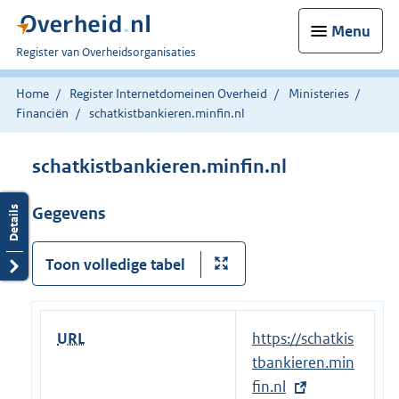
Menu
U
Register van Overheidsorganisaties
bent
nu
Home
Register Internetdomeinen Overheid
Ministeries
hier:
Financiën
schatkistbankieren.minfin.nl
schatkistbankieren.minfin.nl
Gegevens
Toon volledige tabel
URL
E
https://schatkis
x
tbankieren.min
t
fin.nl