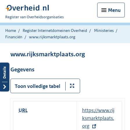
Menu
U
Register van Overheidsorganisaties
bent
nu
Home
Register Internetdomeinen Overheid
Ministeries
hier:
Financiën
www.rijksmarktplaats.org
www.rijksmarktplaats.org
Gegevens
Toon volledige tabel
URL
E
https://www.rij
x
ksmarktplaats.
t
org