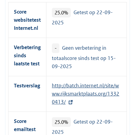
Score
25.0%
Getest op 22-09-
websitetest
2025
Internet.nl
Verbetering
-
Geen verbetering in
sinds
totaalscore sinds test op
15-
laatste test
09-2025
Testverslag
E
http://batch.internet.nl/site/w
x
ww.rijksmarktplaats.org/1332
t
0413/
e
r
Score
25.0%
Getest op 22-09-
n
emailtest
2025
e