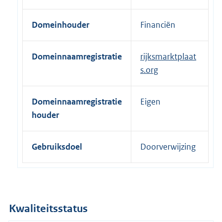
e
r
Domeinhouder
Financiën
n
e
Domeinnaamregistratie
rijksmarktplaat
l
s.org
i
n
k
Domeinnaamregistratie
Eigen
:
houder
Gebruiksdoel
Doorverwijzing
Kwaliteitsstatus