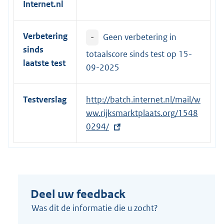
Internet.nl
l
i
Verbetering
-
Geen verbetering in
n
sinds
k
totaalscore sinds test op
15-
laatste test
:
09-2025
Testverslag
E
http://batch.internet.nl/mail/w
x
ww.rijksmarktplaats.org/1548
t
0294/
e
r
n
e
Deel uw feedback
l
i
Was dit de informatie die u zocht?
n