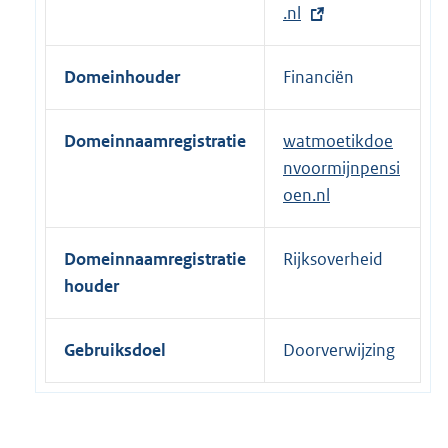
e
.nl
r
n
Domeinhouder
Financiën
e
l
Domeinnaamregistratie
watmoetikdoe
i
nvoormijnpensi
n
oen.nl
k
:
Domeinnaamregistratie
Rijksoverheid
houder
Gebruiksdoel
Doorverwijzing