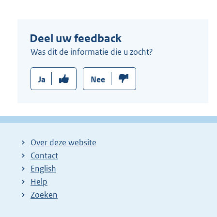
n
e
Deel uw feedback
l
i
Was dit de informatie die u zocht?
n
k
Ja
Nee
:
Over deze website
Contact
English
Help
Zoeken