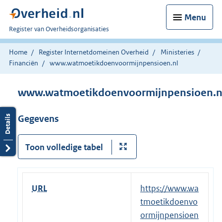
Menu
U
Register van Overheidsorganisaties
bent
nu
Home
Register Internetdomeinen Overheid
Ministeries
hier:
Financiën
www.watmoetikdoenvoormijnpensioen.nl
www.watmoetikdoenvoormijnpensioen.n
Gegevens
Toon volledige tabel
URL
E
https://www.wa
x
tmoetikdoenvo
t
ormijnpensioen