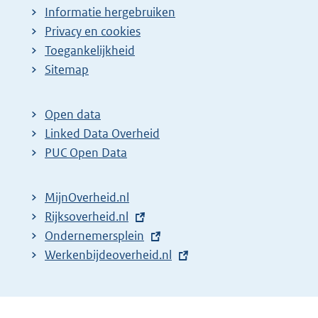
Informatie hergebruiken
Privacy en cookies
Toegankelijkheid
Sitemap
Open data
Linked Data Overheid
PUC Open Data
MijnOverheid.nl
E
Rijksoverheid.nl
x
E
Ondernemersplein
t
x
E
Werkenbijdeoverheid.nl
e
t
x
r
e
t
n
r
e