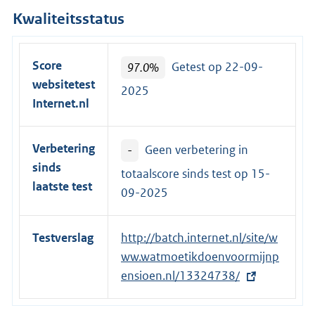
Kwaliteitsstatus
Score
97.0%
Getest op 22-09-
websitetest
2025
Internet.nl
Verbetering
-
Geen verbetering in
sinds
totaalscore sinds test op
15-
laatste test
09-2025
Testverslag
E
http://batch.internet.nl/site/w
x
ww.watmoetikdoenvoormijnp
t
ensioen.nl/13324738/
e
r