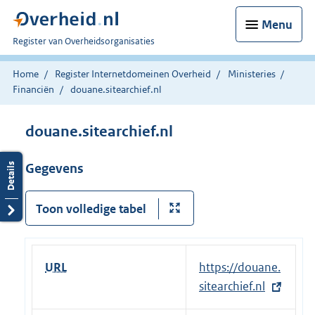
Menu
U
Register van Overheidsorganisaties
bent
nu
Home
Register Internetdomeinen Overheid
Ministeries
hier:
Financiën
douane.sitearchief.nl
douane.sitearchief.nl
Gegevens
Toon volledige tabel
URL
E
https://douane.
x
sitearchief.nl
t