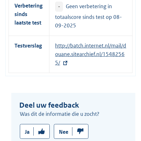
Verbetering
-
Geen verbetering in
n
sinds
k
totaalscore sinds test op
08-
laatste test
:
09-2025
Testverslag
E
http://batch.internet.nl/mail/d
x
ouane.sitearchief.nl/1548256
t
5/
e
r
n
e
Deel uw feedback
l
i
Was dit de informatie die u zocht?
n
k
Ja
Nee
: