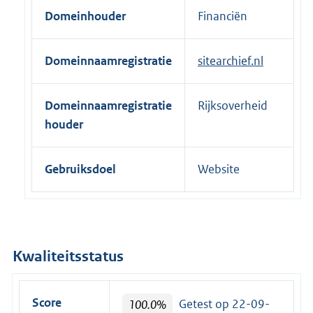
e
Domeinhouder
Financiën
r
n
Domeinnaamregistratie
sitearchief.nl
e
l
i
Domeinnaamregistratie
Rijksoverheid
n
houder
k
:
Gebruiksdoel
Website
Kwaliteitsstatus
Score
100.0%
Getest op 22-09-