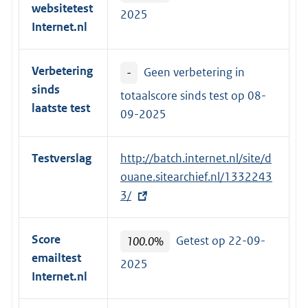
websitetest
2025
Internet.nl
Verbetering
-
Geen verbetering in
sinds
totaalscore sinds test op
08-
laatste test
09-2025
Testverslag
E
http://batch.internet.nl/site/d
x
ouane.sitearchief.nl/1332243
t
3/
e
r
Score
100.0%
Getest op 22-09-
n
emailtest
2025
e
Internet.nl
l
i