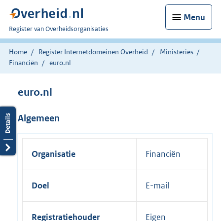
Menu
U
Register van Overheidsorganisaties
bent
nu
Home
Register Internetdomeinen Overheid
Ministeries
hier:
Financiën
euro.nl
euro.nl
Algemeen
Organisatie
Financiën
Doel
E-mail
Registratiehouder
Eigen