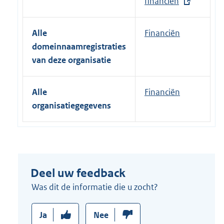
r
financien
n
e
Alle
Financiën
l
domeinnaamregistraties
i
van deze organisatie
n
k
Alle
Financiën
:
organisatiegegevens
Deel uw feedback
Was dit de informatie die u zocht?
Ja
Nee