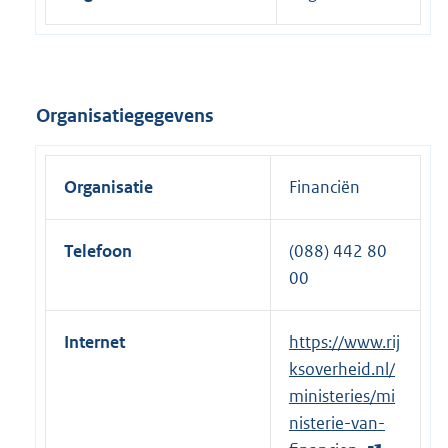
Organisatiegegevens
Organisatie
Financiën
Telefoon
(088) 442 80
00
Internet
E
https://www.rij
x
ksoverheid.nl/
t
ministeries/mi
e
nisterie-van-