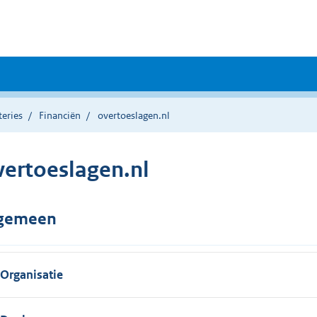
teries
Financiën
overtoeslagen.nl
vertoeslagen.nl
gemeen
Organisatie