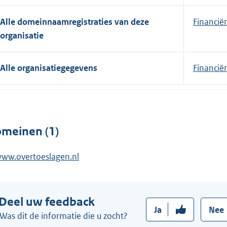
t
e
Alle domeinnaamregistraties van deze
Financië
r
organisatie
n
e
Alle organisatiegegevens
Financië
l
i
n
k
:
meinen (1)
ww.overtoeslagen.nl
Deel uw feedback
Ja
Nee
Was dit de informatie die u zocht?