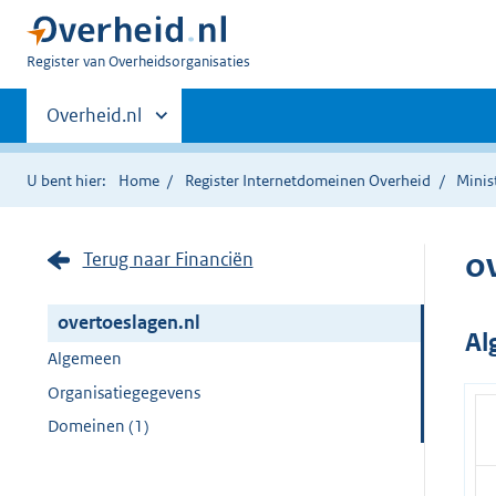
U
Register van Overheidsorganisaties
bent
Primaire
nu
Andere
Overheid.nl
hier:
sites
navigatie
binnen
U bent hier:
Home
Register Internetdomeinen Overheid
Minis
o
Terug naar Financiën
overtoeslagen.nl
Al
Algemeen
Organisatiegegevens
Domeinen (1)