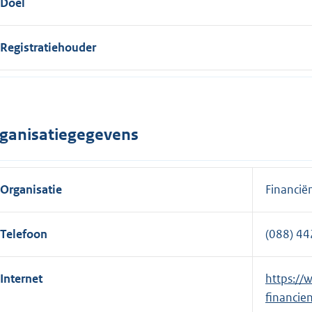
Doel
Registratiehouder
ganisatiegegevens
Organisatie
Financië
Telefoon
(088) 44
Internet
E
https://
x
financie