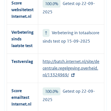
Score
100.0%
Getest op 22-09-
websitetest
2025
Internet.nl
Verbetering
↑
Verbetering in totaalscore
sinds
sinds test op
15-09-2025
laatste test
Testverslag
E
http://batch.internet.nl/site/de
x
centrale.regelgeving.overheid.
t
nl/13324969/
e
r
Score
100.0%
Getest op 22-09-
n
emailtest
2025
e
Internet.nl
l