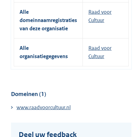
e
r
Alle
Raad voor
n
domeinnaamregistraties
Cultuur
e
van deze organisatie
l
i
Alle
Raad voor
n
organisatiegegevens
Cultuur
k
:
Domeinen (1)
www.raadvoorcultuur.nl
Deel uw feedback