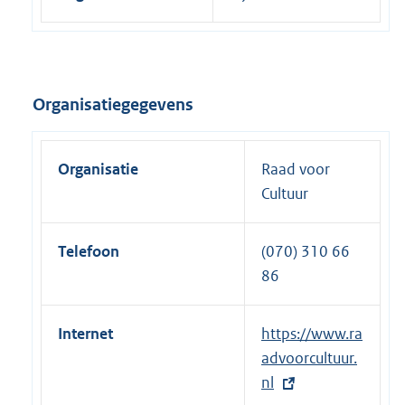
Organisatiegegevens
Organisatie
Raad voor
Cultuur
Telefoon
(070) 310 66
86
Internet
E
https://www.ra
x
advoorcultuur.
t
nl