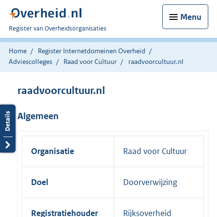
Menu
U
Register van Overheidsorganisaties
bent
nu
Home
Register Internetdomeinen Overheid
hier:
Adviescolleges
Raad voor Cultuur
raadvoorcultuur.nl
raadvoorcultuur.nl
Algemeen
Organisatie
Raad voor Cultuur
Doel
Doorverwijzing
Registratiehouder
Rijksoverheid