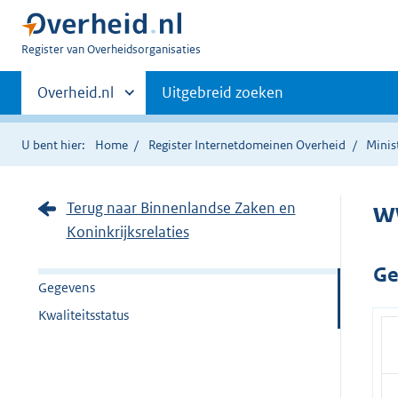
U
Register van Overheidsorganisaties
bent
Primaire
nu
Andere
Overheid.nl
Uitgebreid zoeken
hier:
sites
navigatie
binnen
U bent hier:
Home
Register Internetdomeinen Overheid
Minis
w
Terug naar Binnenlandse Zaken en
Koninkrijksrelaties
Ge
Gegevens
Kwaliteitsstatus