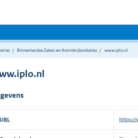
teries
Binnenlandse Zaken en Koninkrijksrelaties
www.iplo.nl
ww.iplo.nl
gevens
URL
E
https://
x
t