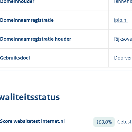
Domeinhouder
Binnenl
e
r
Domeinnaamregistratie
iplo.nl
n
e
l
Domeinnaamregistratie houder
Rijksov
i
n
Gebruiksdoel
Doorver
k
:
waliteitsstatus
Score websitetest Internet.nl
100.0%
Getes