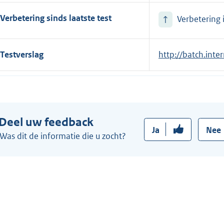
Verbetering sinds laatste test
↑
Verbetering i
Testverslag
E
http://batch.inte
x
t
e
r
Deel uw feedback
n
Ja
Nee
e
Was dit de informatie die u zocht?
l
i
n
k
: