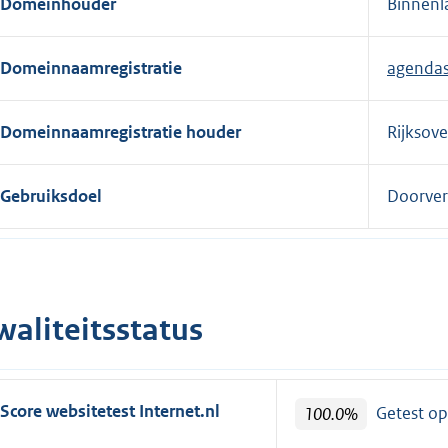
Domeinhouder
Binnenl
e
r
Domeinnaamregistratie
agendas
n
e
l
Domeinnaamregistratie houder
Rijksov
i
n
Gebruiksdoel
Doorver
k
:
waliteitsstatus
Score websitetest Internet.nl
100.0%
Getest o