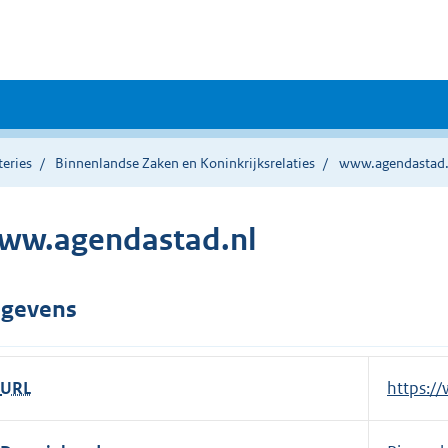
teries
Binnenlandse Zaken en Koninkrijksrelaties
www.agendastad.
ww.agendastad.nl
gevens
URL
E
https:/
x
t