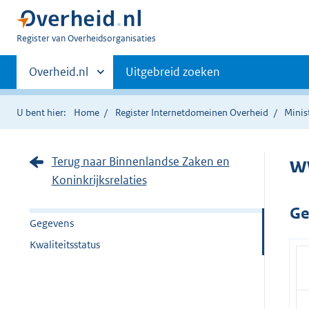
U
Register van Overheidsorganisaties
bent
Primaire
nu
Andere
Overheid.nl
Uitgebreid zoeken
hier:
sites
navigatie
binnen
U bent hier:
Home
Register Internetdomeinen Overheid
Minis
w
Terug naar Binnenlandse Zaken en
Koninkrijksrelaties
Ge
Gegevens
Kwaliteitsstatus