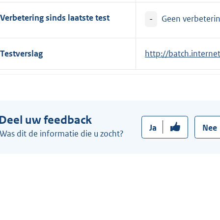
Verbetering sinds laatste test
-
Geen verbetering
Testverslag
E
http://batch.intern
x
t
e
r
Deel uw feedback
n
Ja
Nee
e
Was dit de informatie die u zocht?
l
i
n
k
: