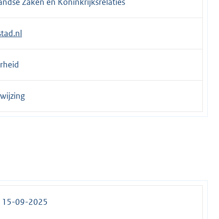
andse Zaken en Koninkrijksrelaties
tad.nl
erheid
wijzing
p 15-09-2025