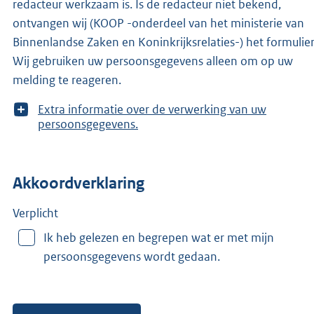
redacteur werkzaam is. Is de redacteur niet bekend,
ontvangen wij (KOOP -onderdeel van het ministerie van
Binnenlandse Zaken en Koninkrijksrelaties-) het formulier
Wij gebruiken uw persoonsgegevens alleen om op uw
melding te reageren.
T
Extra informatie over de verwerking van uw
o
persoonsgegevens.
o
n
m
Akkoordverklaring
e
e
r
Verplicht
v
Ik heb gelezen en begrepen wat er met mijn
a
persoonsgegevens wordt gedaan.
n
: