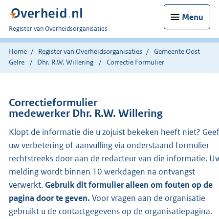
Menu
U
Register van Overheidsorganisaties
bent
nu
Home
Register van Overheidsorganisaties
Gemeente Oost
hier:
Gelre
Dhr. R.W. Willering
Correctie Formulier
Correctieformulier
medewerker Dhr. R.W. Willering
Klopt de informatie die u zojuist bekeken heeft niet? Gee
uw verbetering of aanvulling via onderstaand formulier
rechtstreeks door aan de redacteur van die informatie. U
melding wordt binnen 10 werkdagen na ontvangst
verwerkt.
Gebruik dit formulier alleen om fouten op de
pagina door te geven.
Voor vragen aan de organisatie
gebruikt u de contactgegevens op de organisatiepagina.