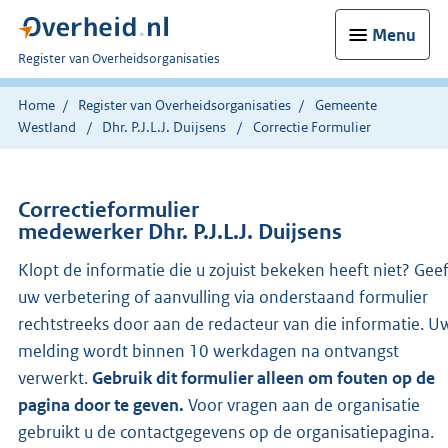
Menu
U
Register van Overheidsorganisaties
bent
nu
Home
Register van Overheidsorganisaties
Gemeente
hier:
Westland
Dhr. P.J.L.J. Duijsens
Correctie Formulier
Correctieformulier
medewerker Dhr. P.J.L.J. Duijsens
Klopt de informatie die u zojuist bekeken heeft niet? Gee
uw verbetering of aanvulling via onderstaand formulier
rechtstreeks door aan de redacteur van die informatie. U
melding wordt binnen 10 werkdagen na ontvangst
verwerkt.
Gebruik dit formulier alleen om fouten op de
pagina door te geven.
Voor vragen aan de organisatie
gebruikt u de contactgegevens op de organisatiepagina.