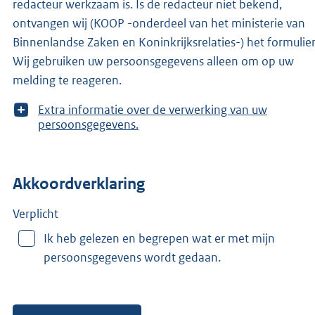
redacteur werkzaam is. Is de redacteur niet bekend,
ontvangen wij (KOOP -onderdeel van het ministerie van
Binnenlandse Zaken en Koninkrijksrelaties-) het formulier
Wij gebruiken uw persoonsgegevens alleen om op uw
melding te reageren.
T
Extra informatie over de verwerking van uw
o
persoonsgegevens.
o
n
m
Akkoordverklaring
e
e
r
Verplicht
v
Ik heb gelezen en begrepen wat er met mijn
a
persoonsgegevens wordt gedaan.
n
: